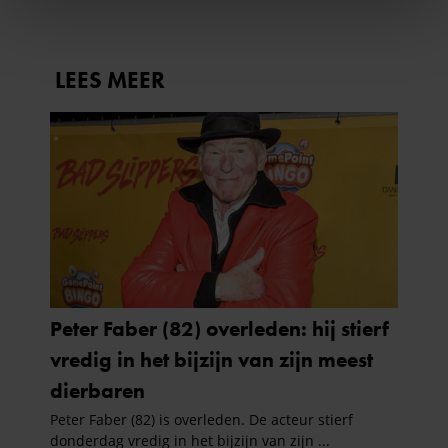
We gebruiken cookies om content en advertenties te
personaliseren, om functies voor social media te bieden
en om ons websiteverkeer te analyseren. Ook delen we
informatie over uw gebruik van onze site met onze
partners voor social media, adverteren en analyse. Deze
partners kunnen deze gegevens combineren met andere
informatie die u aan ze heeft verstrekt of die ze hebben
verzameld op basis van uw gebruik van hun services. U
gaat akkoord met onze cookies als u onze website blijft
gebruiken.