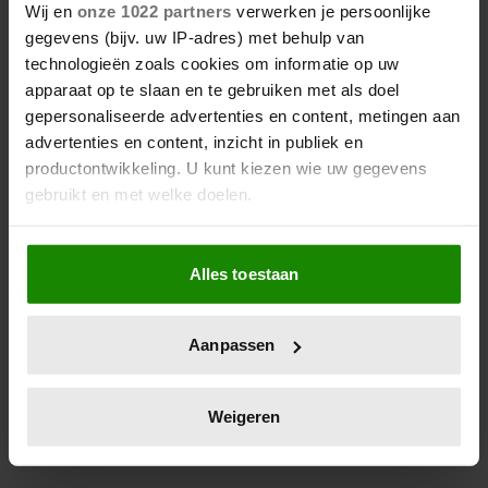
7 augustus 2026
Wij en
onze 1022 partners
verwerken je persoonlijke
PETER FABER (82) OVERLEDEN:
gegevens (bijv. uw IP-adres) met behulp van
HIJ STIERF VREDIG IN HET
technologieën zoals cookies om informatie op uw
BIJZIJN VAN ZIJN MEEST
apparaat op te slaan en te gebruiken met als doel
DIERBAREN
gepersonaliseerde advertenties en content, metingen aan
advertenties en content, inzicht in publiek en
productontwikkeling. U kunt kiezen wie uw gegevens
gebruikt en met welke doelen.
Als u het toestaat, willen we ook graag:
Alles toestaan
Informatie verzamelen over uw geografische
locatie, die tot een paar meter nauwkeurig kan zijn
Uw apparaat identificeren door het actief te
Aanpassen
scannen op specifieke eigenschappen (fingerprinting)
6 augustus 2026
Lees meer over hoe uw persoonlijke gegevens worden
KOMT ER EEN EIGEN
verwerkt en stel uw voorkeuren in het
detailgedeelte
in.
REALITYSHOW VOOR TIMOTHY
Weigeren
NA ‘B&B VOL LIEFDE?’
U kunt uw toestemming op elk moment wijzigen of
intrekken in de Cookieverklaring.