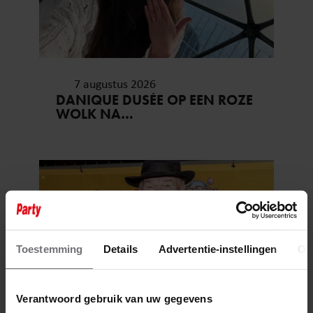
7 augustus 2026
DANIQUE DUSÉE OP EEN ROZE
WOLK NA
HUWELIJKSAANZOEK
Toestemming
Details
Advertentie-instellingen
Ov
Verantwoord gebruik van uw gegevens