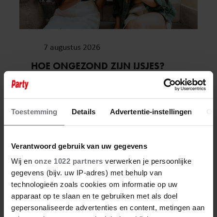
7 augustus 2026
HOE ONGEZOND ZIJN IJSJES?
Weekend
Toestemming
Details
Advertentie-instellingen
Ov
Verantwoord gebruik van uw gegevens
Wij en
onze 1022 partners
verwerken je persoonlijke
gegevens (bijv. uw IP-adres) met behulp van
technologieën zoals cookies om informatie op uw
apparaat op te slaan en te gebruiken met als doel
gepersonaliseerde advertenties en content, metingen aan