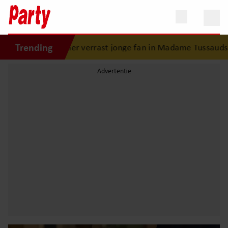
Trending
kamer verrast jonge fan in Madame Tussauds: ontroerend 