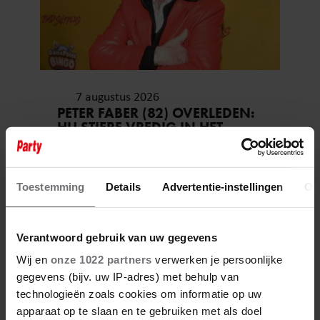
7 augustus 2026
PETER FABER (82) OVERLEDEN:
HIJ STIERF VREDIG IN HET
BIJZIJN VAN ZIJN MEEST
DIERBAREN
Toestemming
Details
Advertentie-instellingen
Ov
Verantwoord gebruik van uw gegevens
Wij en
onze 1022 partners
verwerken je persoonlijke
gegevens (bijv. uw IP-adres) met behulp van
technologieën zoals cookies om informatie op uw
apparaat op te slaan en te gebruiken met als doel