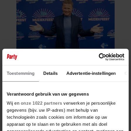
6 augustus 2026
WOLTER KROES BEREIKT ZIJN
Toestemming
Details
Advertentie-instellingen
Ov
STREEFGEWICHT NA 14 KILO
AFVALLEN
Verantwoord gebruik van uw gegevens
Wij en
onze 1022 partners
verwerken je persoonlijke
gegevens (bijv. uw IP-adres) met behulp van
technologieën zoals cookies om informatie op uw
apparaat op te slaan en te gebruiken met als doel