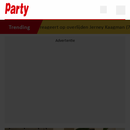
Trending
amai reageert op overlijden Jerney Kaagman (79): ‘Dat vertr