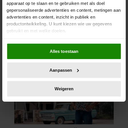
apparaat op te slaan en te gebruiken met als doel
gepersonaliseerde advertenties en content, metingen aan
advertenties en content, inzicht in publiek en
productontwikkeling. U kunt kiezen wie uw gegevens
gebruikt en met welke doelen.
Als u het toestaat, willen we ook graag:
Alles toestaan
Informatie verzamelen over uw geografische
locatie, die tot een paar meter nauwkeurig kan zijn
Uw apparaat identificeren door het actief te
Aanpassen
scannen op specifieke eigenschappen (fingerprinting)
Lees meer over hoe uw persoonlijke gegevens worden
verwerkt en stel uw voorkeuren in het
detailgedeelte
in.
Weigeren
U kunt uw toestemming op elk moment wijzigen of
intrekken in de Cookieverklaring.
We gebruiken cookies om content en advertenties te
personaliseren, om functies voor social media te bieden