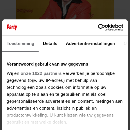
7 augustus 2026
Toestemming
Details
Advertentie-instellingen
Ov
PETER FABER (82) OVERLEDEN:
HIJ STIERF VREDIG IN HET
BIJZIJN VAN ZIJN MEEST
Verantwoord gebruik van uw gegevens
DIERBAREN
Wij en
onze 1022 partners
verwerken je persoonlijke
gegevens (bijv. uw IP-adres) met behulp van
technologieën zoals cookies om informatie op uw
apparaat op te slaan en te gebruiken met als doel
gepersonaliseerde advertenties en content, metingen aan
advertenties en content, inzicht in publiek en
productontwikkeling. U kunt kiezen wie uw gegevens
gebruikt en met welke doelen.