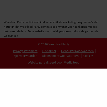
Weekblad Party participeert in diverse affiliate marketing programma’s, dat
houdt in dat Weekblad Party commissies ontvangt voor aankopen middels
links van retailers. Deze website wordt niet gesponsord door de genoemde
webwinkels.
© 2026 Weekblad Party
Privacy statement
Disclaimer
Gebruikersvoorwaarden
Spelvoorwaarden
Abonnementsvoorwaarden
Cookies
MediaSoep
Website gerealiseerd door