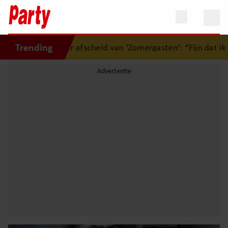
Trending
g over afscheid van ‘Zomergasten’: “Fijn dat ik het licht ma