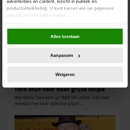
advertenties en content, inzicht in publiek en
productontwikkeling. U kunt kiezen wie uw gegevens
gebruikt en met welke doelen.
Als u het toestaat, willen we ook graag:
Alles toestaan
Informatie verzamelen over uw geografische
locatie, die tot een paar meter nauwkeurig kan zijn
Uw apparaat identificeren door het actief te
Aanpassen
scannen op specifieke eigenschappen (fingerprinting)
Lees meer over hoe uw persoonlijke gegevens worden
verwerkt en stel uw voorkeuren in het
detailgedeelte
in.
Weigeren
U kunt uw toestemming op elk moment wijzigen of
intrekken in de Cookieverklaring.
We gebruiken cookies om content en advertenties te
personaliseren, om functies voor social media te bieden
en om ons websiteverkeer te analyseren. Ook delen we
informatie over uw gebruik van onze site met onze
partners voor social media, adverteren en analyse. Deze