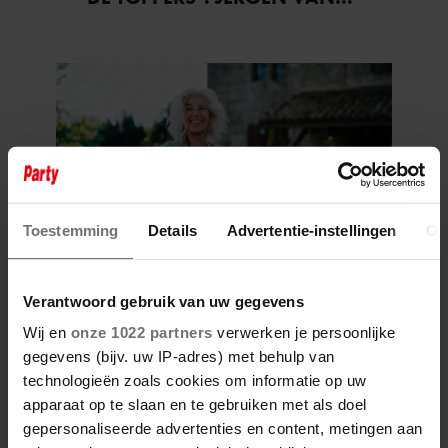
DER BOOM ZET UITSPRAKEN
RECHT
Toestemming
Details
Advertentie-instellingen
Ov
6 augustus 2026
Verantwoord gebruik van uw gegevens
ZO EINDIGT HET ‘B&B VOL
LIEFDE’-AVONTUUR VAN
Wij en
onze 1022 partners
verwerken je persoonlijke
NISHA TARA
gegevens (bijv. uw IP-adres) met behulp van
technologieën zoals cookies om informatie op uw
apparaat op te slaan en te gebruiken met als doel
gepersonaliseerde advertenties en content, metingen aan