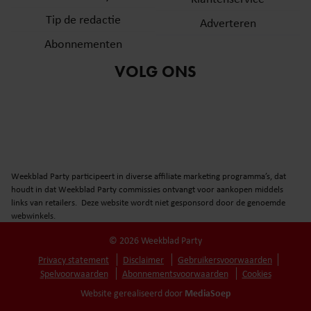
Tip de redactie
Adverteren
Abonnementen
VOLG ONS
Weekblad Party participeert in diverse affiliate marketing programma’s, dat
houdt in dat Weekblad Party commissies ontvangt voor aankopen middels
links van retailers. Deze website wordt niet gesponsord door de genoemde
webwinkels.
© 2026 Weekblad Party
Privacy statement
Disclaimer
Gebruikersvoorwaarden
Spelvoorwaarden
Abonnementsvoorwaarden
Cookies
MediaSoep
Website gerealiseerd door