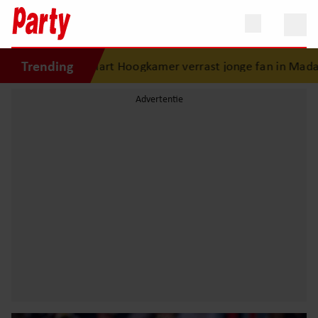
Trending
Mart Hoogkamer verrast jonge fan in Madame Tussauds: on