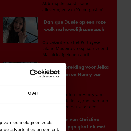
Over
p van technologieën zoals
erde advertenties en content,