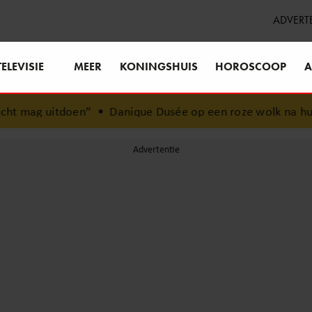
ADVERT
TELEVISIE
MEER
KONINGSHUIS
HOROSCOOP
A
ique Dusée op een roze wolk na huwelijksaanzoek
•
Margô