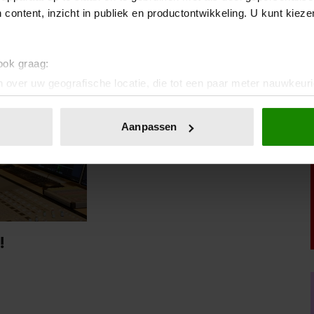
WERP:
 content, inzicht in publiek en productontwikkeling. U kunt kiez
 ook graag:
 over uw geografische locatie, die tot een paar meter nauwkeuri
eren door het actief te scannen op specifieke eigenschappen (fing
onlijke gegevens worden verwerkt en stel uw voorkeuren in he
Aanpassen
jzigen of intrekken in de Cookieverklaring.
ent en advertenties te personaliseren, om functies voor social
. Ook delen we informatie over uw gebruik van onze site met on
e. Deze partners kunnen deze gegevens combineren met andere i
erzameld op basis van uw gebruik van hun services. U gaat akk
!