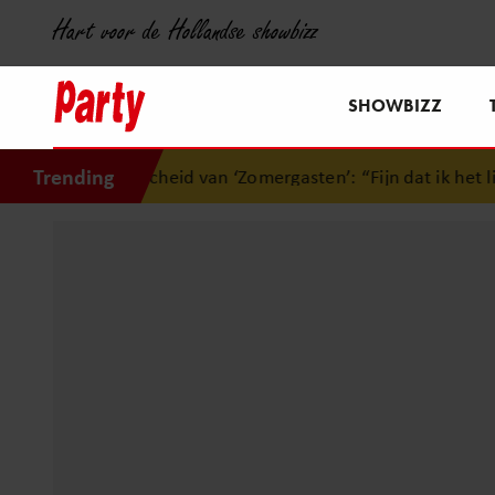
Hart voor de Hollandse showbizz
SHOWBIZZ
Trending
an ‘Zomergasten’: “Fijn dat ik het licht mag uitdoen”
•
Dan