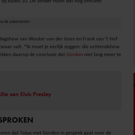
ij Radio 10. De zender moet dat nog officieel
ddagshow van Wouter van der Goes en Frank van ’t Hof
aar valt. “Ik moet je eerlijk zeggen: die ochtendshow
ekken daarop de conclusie dat
Gordon
niet lang meer te
lie van Elvis Presley
SPROKEN
eten dat Talpa met Gordon in gesprek gaat over de