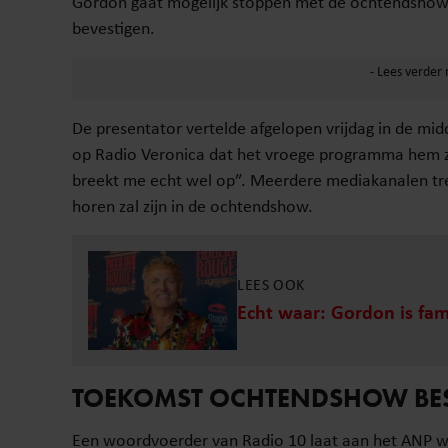
Gordon gaat mogelijk stoppen met de ochtendshow b
bevestigen.
De presentator vertelde afgelopen vrijdag in de mi
op Radio Veronica dat het vroege programma hem zw
breekt me echt wel op”. Meerdere mediakanalen tr
horen zal zijn in de ochtendshow.
LEES OOK
Echt waar: Gordon is fami
TOEKOMST OCHTENDSHOW BE
Een woordvoerder van Radio 10 laat aan het ANP w