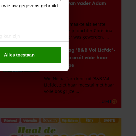
en wie uw gegevens gebruikt
g kan zijn
erprinting)
t
detailgedeelte
in. U kunt uw
Alles toestaan
 media te bieden en om ons
ze partners voor social
nformatie die u aan ze heeft
oord met onze cookies als u