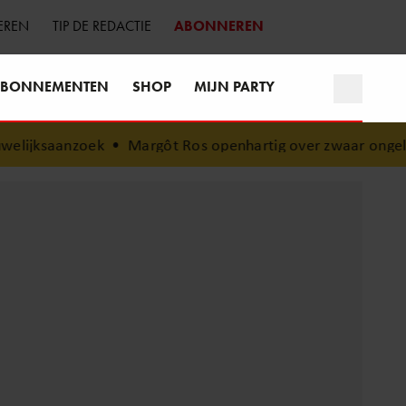
EREN
TIP DE REDACTIE
ABONNEREN
BONNEMENTEN
SHOP
MIJN PARTY
t Ros openhartig over zwaar ongeluk: “Sindsdien zorg ik ext