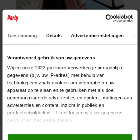
Toestemming
Details
Advertentie-instellingen
Ov
Verantwoord gebruik van uw gegevens
Wij en
onze 1022 partners
verwerken je persoonlijke
gegevens (bijv. uw IP-adres) met behulp van
technologieën zoals cookies om informatie op uw
apparaat op te slaan en te gebruiken met als doel
gepersonaliseerde advertenties en content, metingen aan
advertenties en content, inzicht in publiek en
productontwikkeling. U kunt kiezen wie uw gegevens
gebruikt en met welke doelen.
Als u het toestaat, willen we ook graag: