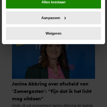
Alles toestaan
Informatie verzamelen over uw geografische
locatie, die tot een paar meter nauwkeurig kan zijn
Uw apparaat identificeren door het actief te
Aanpassen
scannen op specifieke eigenschappen (fingerprinting)
Lees meer over hoe uw persoonlijke gegevens worden
verwerkt en stel uw voorkeuren in het
detailgedeelte
in.
Weigeren
U kunt uw toestemming op elk moment wijzigen of
intrekken in de Cookieverklaring.
We gebruiken cookies om content en advertenties te
personaliseren, om functies voor social media te bieden
en om ons websiteverkeer te analyseren. Ook delen we
informatie over uw gebruik van onze site met onze
partners voor social media, adverteren en analyse. Deze
partners kunnen deze gegevens combineren met andere
informatie die u aan ze heeft verstrekt of die ze hebben
verzameld op basis van uw gebruik van hun services. U
gaat akkoord met onze cookies als u onze website blijft
gebruiken.