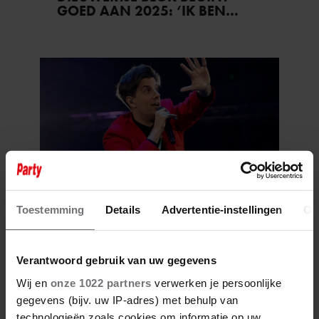
GOED AAN 2025: ‘IK BEN
WEER GEZOND’
Toestemming
Details
Advertentie-instellingen
Ov
31 december 2024
ROB KEMPS VOELT ZICH
GEZEGEND: ‘MET DE KINDEREN
Verantwoord gebruik van uw gegevens
EN DE LIEFDE GAAT HET
GEWELDIG’
Wij en
onze 1022 partners
verwerken je persoonlijke
gegevens (bijv. uw IP-adres) met behulp van
technologieën zoals cookies om informatie op uw