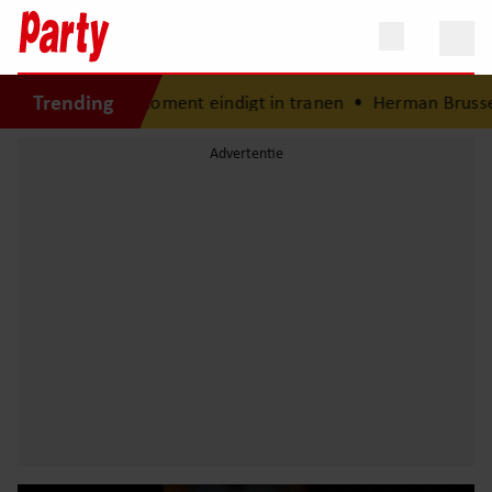
Trending
end moment eindigt in tranen
•
Herman Brusselmans onthu