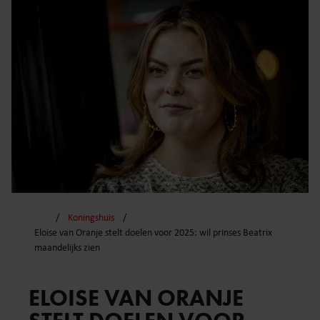
Koningshuis
Eloise van Oranje stelt doelen voor 2025: wil prinses Beatrix
maandelijks zien
ELOISE VAN ORANJE