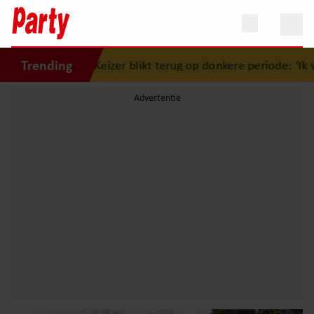
Trending
imon Keizer blikt terug op donkere periode: ‘Ik was een wa