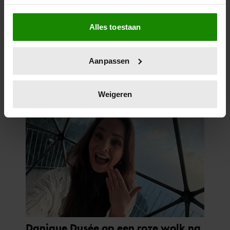
Als u het toestaat, willen we ook graag:
Alles toestaan
Informatie verzamelen over uw geografische
locatie, die tot een paar meter nauwkeurig kan zijn
Uw apparaat identificeren door het actief te
Aanpassen
scannen op specifieke eigenschappen (fingerprinting)
Lees meer over hoe uw persoonlijke gegevens worden
verwerkt en stel uw voorkeuren in het
detailgedeelte
in.
Weigeren
U kunt uw toestemming op elk moment wijzigen of
intrekken in de Cookieverklaring.
We gebruiken cookies om content en advertenties te
personaliseren, om functies voor social media te bieden
en om ons websiteverkeer te analyseren. Ook delen we
informatie over uw gebruik van onze site met onze
partners voor social media, adverteren en analyse. Deze
partners kunnen deze gegevens combineren met andere
informatie die u aan ze heeft verstrekt of die ze hebben
verzameld op basis van uw gebruik van hun services. U