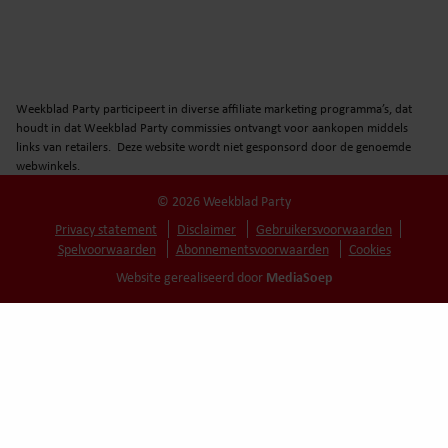
Weekblad Party participeert in diverse affiliate marketing programma’s, dat
houdt in dat Weekblad Party commissies ontvangt voor aankopen middels
links van retailers. Deze website wordt niet gesponsord door de genoemde
webwinkels.
© 2026 Weekblad Party
Privacy statement
Disclaimer
Gebruikersvoorwaarden
Spelvoorwaarden
Abonnementsvoorwaarden
Cookies
MediaSoep
Website gerealiseerd door