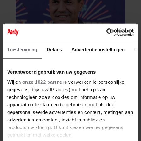
Toestemming
Details
Advertentie-instellingen
Ov
Verantwoord gebruik van uw gegevens
Wij en
onze 1022 partners
verwerken je persoonlijke
gegevens (bijv. uw IP-adres) met behulp van
technologieën zoals cookies om informatie op uw
apparaat op te slaan en te gebruiken met als doel
gepersonaliseerde advertenties en content, metingen aan
advertenties en content, inzicht in publiek en
productontwikkeling. U kunt kiezen wie uw gegevens
gebruikt en met welke doelen.