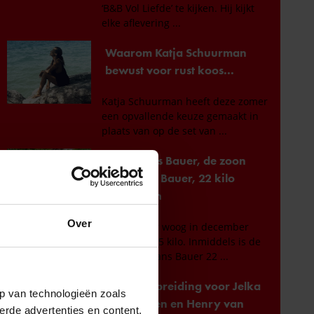
Over
p van technologieën zoals
erde advertenties en content,