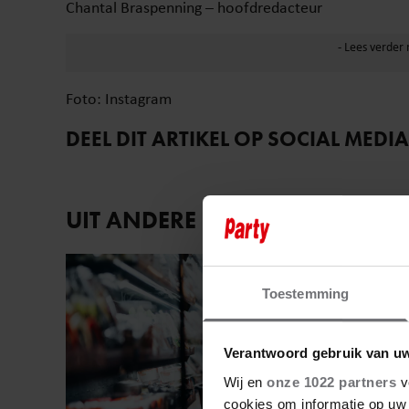
Chantal Braspenning – hoofdredacteur
Foto: Instagram
DEEL DIT ARTIKEL OP SOCIAL MEDIA
UIT ANDERE MEDIA
Sante
Toestemming
Verantwoord gebruik van u
Wij en
onze 1022 partners
v
cookies om informatie op uw 