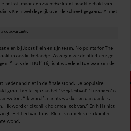
etje betrof, maar een Zweedse krant maakt gehakt van
dia is Klein wel degelijk over de schreef gegaan… Al met
isatie en bij Joost Klein en zijn team. No points for The
akt in ons kikkerlandje. Zo zagen we de altijd keurige
ingen: ”Fuck de EBU!” Hij licht woedend toe waarom de
t Nederland niet in de finale stond. De populaire
 groot fan te zijn van het ’Songfestival’. ’Europapa’ is
der weten: ”Ik word ’s nachts wakker en dan denk ik:
… Ik word er eigenlijk helemaal gek van.” En hij is niet
ngt. Het lied van Joost Klein is namelijk een kneiter
rote wond.