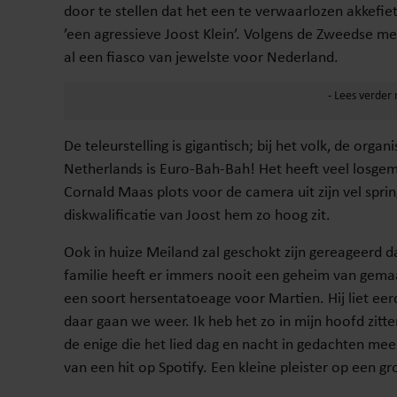
door te stellen dat het een te verwaarlozen akkefi
’een agressieve Joost Klein’. Volgens de Zweedse me
al een fiasco van jewelste voor Nederland.
De teleurstelling is gigantisch; bij het volk, de organ
Netherlands is Euro-Bah-Bah! Het heeft veel losgema
Cornald Maas plots voor de camera uit zijn vel spr
diskwalificatie van Joost hem zo hoog zit.
Ook in huize Meiland zal geschokt zijn gereageerd da
familie heeft er immers nooit een geheim van gemaakt
een soort hersentatoeage voor Martien. Hij liet eer
daar gaan we weer. Ik heb het zo in mijn hoofd zitten
de enige die het lied dag en nacht in gedachten meezi
van een hit op Spotify. Een kleine pleister op een g