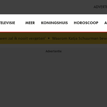
ADVERT
TELEVISIE
MEER
KONINGSHUIS
HOROSCOOP
A
t vergeten’
•
Waarom Katja Schuurman bewust voor rust 