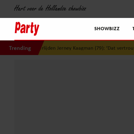
Hart voor de Hollandse showbizz
SHOWBIZZ
Trending
overlijden Jerney Kaagman (79): ‘Dat vertrouwen zal ik nooi