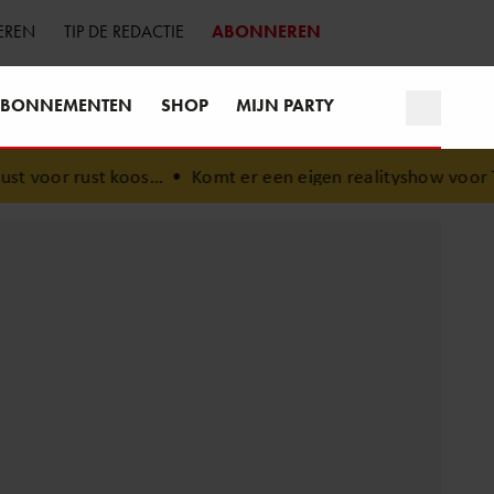
EREN
TIP DE REDACTIE
ABONNEREN
BONNEMENTEN
SHOP
MIJN PARTY
koos…
•
Komt er een eigen realityshow voor Timothy na ‘B&