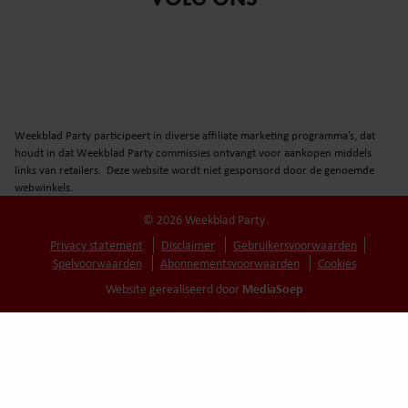
Weekblad Party participeert in diverse affiliate marketing programma’s, dat
houdt in dat Weekblad Party commissies ontvangt voor aankopen middels
links van retailers. Deze website wordt niet gesponsord door de genoemde
webwinkels.
© 2026 Weekblad Party
Privacy statement
Disclaimer
Gebruikersvoorwaarden
Spelvoorwaarden
Abonnementsvoorwaarden
Cookies
MediaSoep
Website gerealiseerd door