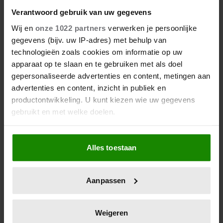
mee aan Big Brother, in 2006 aan Temptation
Verantwoord gebruik van uw gegevens
Island. Sinds 2002 werkt hij als journalist in de
Wij en
onze 1022 partners
verwerken je persoonlijke
showbizz- en sportwereld. Hij schrijft en
gegevens (bijv. uw IP-adres) met behulp van
fotografeert voor meerdere tijdschriften en
technologieën zoals cookies om informatie op uw
kranten.
apparaat op te slaan en te gebruiken met als doel
gepersonaliseerde advertenties en content, metingen aan
advertenties en content, inzicht in publiek en
Meer van Andries Jelle
productontwikkeling. U kunt kiezen wie uw gegevens
gebruikt en met welke doelen.
Als u het toestaat, willen we ook graag:
Alles toestaan
Informatie verzamelen over uw geografische
locatie, die tot een paar meter nauwkeurig kan zijn
Uw apparaat identificeren door het actief te
Aanpassen
scannen op specifieke eigenschappen (fingerprinting)
Lees meer over hoe uw persoonlijke gegevens worden
verwerkt en stel uw voorkeuren in het
detailgedeelte
in.
Weigeren
U kunt uw toestemming op elk moment wijzigen of