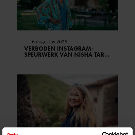
6 augustus 2026
VERBODEN INSTAGRAM-
SPEURWERK VAN NISHA TARA
IN ‘B&B VOL LIEFDE’ ZORGT
VOOR VRAGEN