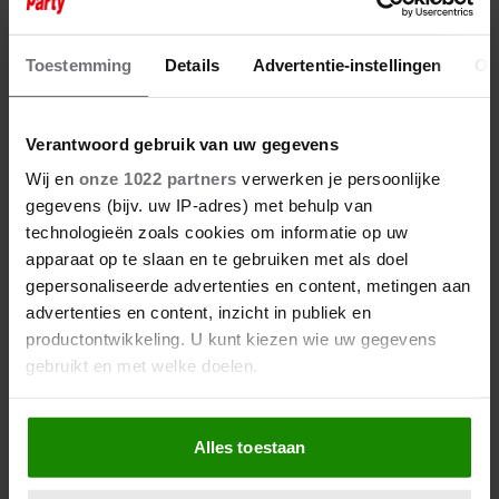
6 augustus 2026
NIEUWE B&B-EIGENAAR
Toestemming
Details
Advertentie-instellingen
Ov
ZORGT VOOR VERRASSING IN
‘B&B VOL LIEFDE’
Verantwoord gebruik van uw gegevens
Wij en
onze 1022 partners
verwerken je persoonlijke
gegevens (bijv. uw IP-adres) met behulp van
technologieën zoals cookies om informatie op uw
apparaat op te slaan en te gebruiken met als doel
gepersonaliseerde advertenties en content, metingen aan
advertenties en content, inzicht in publiek en
productontwikkeling. U kunt kiezen wie uw gegevens
gebruikt en met welke doelen.
Als u het toestaat, willen we ook graag:
Alles toestaan
Informatie verzamelen over uw geografische
locatie, die tot een paar meter nauwkeurig kan zijn