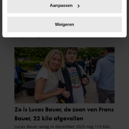
Uw apparaat identificeren door het actief te
Aanpassen
scannen op specifieke eigenschappen (fingerprinting)
Lees meer over hoe uw persoonlijke gegevens worden
verwerkt en stel uw voorkeuren in het
detailgedeelte
in.
Weigeren
U kunt uw toestemming op elk moment wijzigen of
intrekken in de Cookieverklaring.
We gebruiken cookies om content en advertenties te
personaliseren, om functies voor social media te bieden
en om ons websiteverkeer te analyseren. Ook delen we
informatie over uw gebruik van onze site met onze
partners voor social media, adverteren en analyse. Deze
partners kunnen deze gegevens combineren met andere
informatie die u aan ze heeft verstrekt of die ze hebben
verzameld op basis van uw gebruik van hun services. U
gaat akkoord met onze cookies als u onze website blijft
gebruiken.