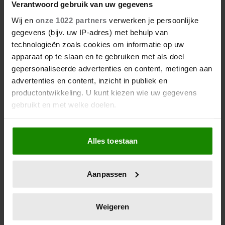
Verantwoord gebruik van uw gegevens
Wij en
onze 1022 partners
verwerken je persoonlijke
gegevens (bijv. uw IP-adres) met behulp van
technologieën zoals cookies om informatie op uw
apparaat op te slaan en te gebruiken met als doel
gepersonaliseerde advertenties en content, metingen aan
advertenties en content, inzicht in publiek en
productontwikkeling. U kunt kiezen wie uw gegevens
gebruikt en met welke doelen.
6 augustus 2026
ONRUST OVER TOEKOMST VAN
Als u het toestaat, willen we ook graag:
‘DE TOPPERS’: JEROEN VAN
Alles toestaan
DER BOOM ZET UITSPRAKEN
Informatie verzamelen over uw geografische
RECHT
locatie, die tot een paar meter nauwkeurig kan zijn
Uw apparaat identificeren door het actief te
Aanpassen
scannen op specifieke eigenschappen (fingerprinting)
Lees meer over hoe uw persoonlijke gegevens worden
verwerkt en stel uw voorkeuren in het
detailgedeelte
in.
Weigeren
U kunt uw toestemming op elk moment wijzigen of