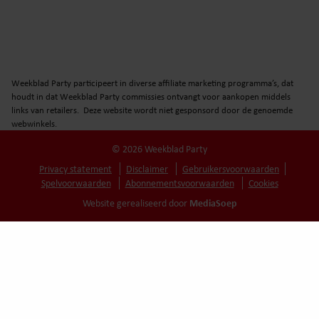
Weekblad Party participeert in diverse affiliate marketing programma’s, dat
houdt in dat Weekblad Party commissies ontvangt voor aankopen middels
links van retailers. Deze website wordt niet gesponsord door de genoemde
webwinkels.
© 2026 Weekblad Party
Privacy statement
Disclaimer
Gebruikersvoorwaarden
Spelvoorwaarden
Abonnementsvoorwaarden
Cookies
MediaSoep
Website gerealiseerd door