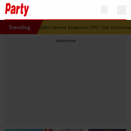
Trending
erlijden Jerney Kaagman (79): ‘Dat vertrouwen zal ik nooit 