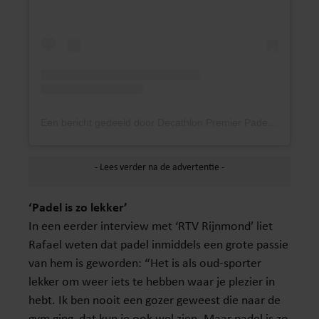
Een bericht gedeeld door Decathlon Premier Padel Rotterdam (@premierpadelrotterdam)
‘Padel is zo lekker’
In een eerder interview met ‘RTV Rijnmond’ liet
Rafael weten dat padel inmiddels een grote passie
van hem is geworden: “Het is als oud-sporter
lekker om weer iets te hebben waar je plezier in
hebt. Ik ben nooit een gozer geweest die naar de
gym ging, dat kun je ook wel zien. Maar padel is zo