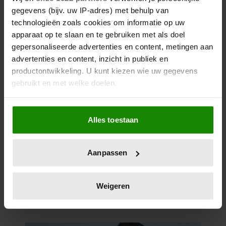
gegevens (bijv. uw IP-adres) met behulp van
technologieën zoals cookies om informatie op uw
apparaat op te slaan en te gebruiken met als doel
gepersonaliseerde advertenties en content, metingen aan
advertenties en content, inzicht in publiek en
productontwikkeling. U kunt kiezen wie uw gegevens
gebruikt en met welke doelen.
Als u het toestaat, willen we ook graag:
Alles toestaan
Informatie verzamelen over uw geografische
locatie, die tot een paar meter nauwkeurig kan zijn
Uw apparaat identificeren door het actief te
Aanpassen
scannen op specifieke eigenschappen (fingerprinting)
Lees meer over hoe uw persoonlijke gegevens worden
verwerkt en stel uw voorkeuren in het
detailgedeelte
in.
Weigeren
U kunt uw toestemming op elk moment wijzigen of
intrekken in de Cookieverklaring.