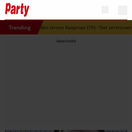
Trending
erlijden Jerney Kaagman (79): ‘Dat vertrouwen zal ik nooit 