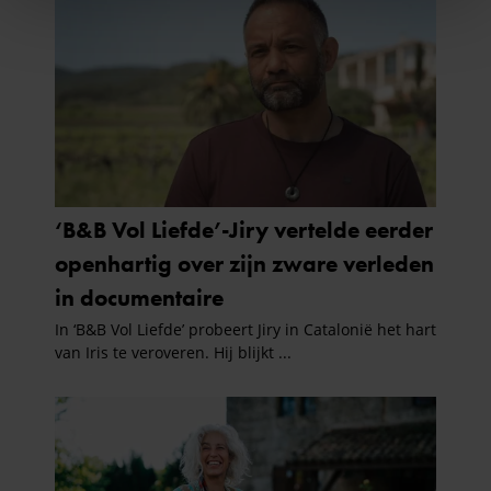
We gebruiken cookies om content en advertenties te
personaliseren, om functies voor social media te bieden
en om ons websiteverkeer te analyseren. Ook delen we
informatie over uw gebruik van onze site met onze
partners voor social media, adverteren en analyse. Deze
partners kunnen deze gegevens combineren met andere
informatie die u aan ze heeft verstrekt of die ze hebben
verzameld op basis van uw gebruik van hun services. U
gaat akkoord met onze cookies als u onze website blijft
gebruiken.