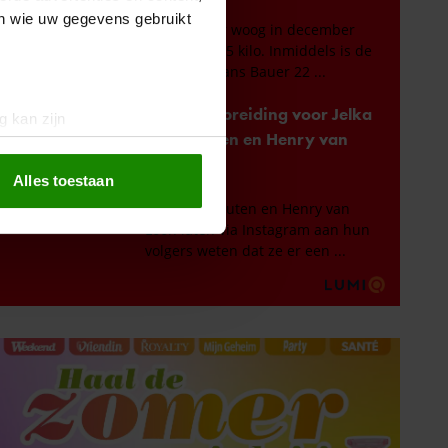
en wie uw gegevens gebruikt
g kan zijn
erprinting)
t
detailgedeelte
in. U kunt uw
Alles toestaan
 media te bieden en om ons
ze partners voor social
nformatie die u aan ze heeft
oord met onze cookies als u