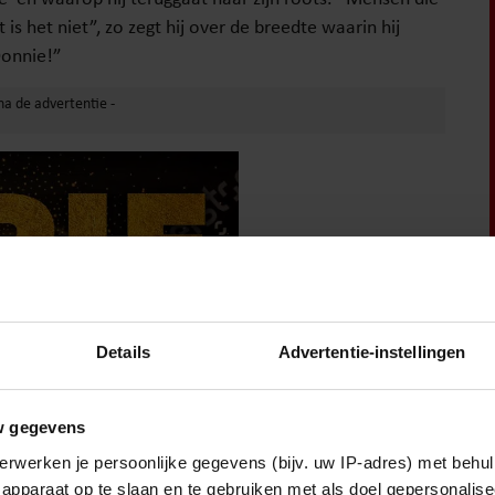
 het niet”, zo zegt hij over de breedte waarin hij
 Donnie!”
Details
Advertentie-instellingen
w gegevens
erwerken je persoonlijke gegevens (bijv. uw IP-adres) met behul
apparaat op te slaan en te gebruiken met als doel gepersonalise