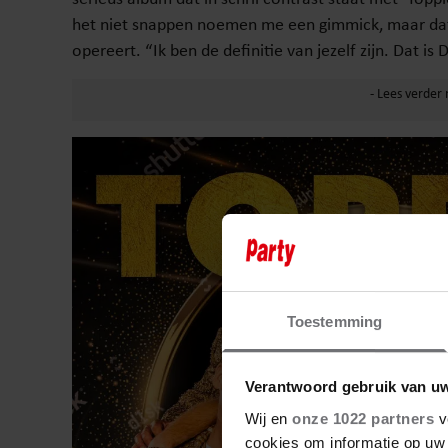
het niet snappen noemen me een gimmick, maar dat is
opereert. “Ik ben de definitie van jezelf zijn. Dat is
Toestemming
Verantwoord gebruik van u
Wij en
onze 1022 partners
v
cookies om informatie op uw 