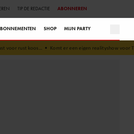
EREN
TIP DE REDACTIE
ABONNEREN
BONNEMENTEN
SHOP
MIJN PARTY
s…
•
Komt er een eigen realityshow voor Timothy na ‘B&B V