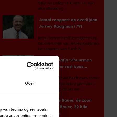
Over
p van technologieën zoals
erde advertenties en content,