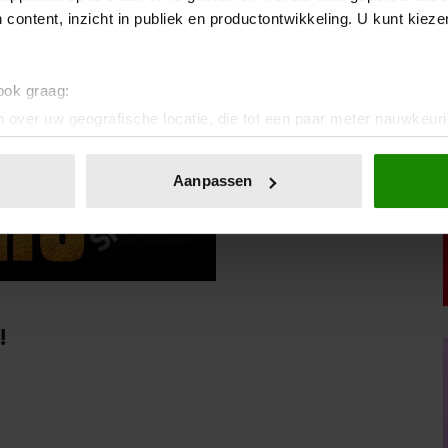
 content, inzicht in publiek en productontwikkeling. U kunt kiez
 ook graag:
 over uw geografische locatie, die tot een paar meter nauwkeuri
eren door het actief te scannen op specifieke eigenschappen (fing
onlijke gegevens worden verwerkt en stel uw voorkeuren in he
Aanpassen
jzigen of intrekken in de Cookieverklaring.
ent en advertenties te personaliseren, om functies voor social
. Ook delen we informatie over uw gebruik van onze site met on
e. Deze partners kunnen deze gegevens combineren met andere i
erzameld op basis van uw gebruik van hun services. U gaat akk
!