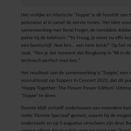
Het vrolijke en hilarische ‘Toppie’ is dé feesthit van
polonaise al in vanaf de eerste tonen. Het idee voo
samenwerking met René Froger, de inmiddels dubbel
pakte hij de telefoon: “Yo Froog, je moet nu effe k
een bamischijf. Nee bro… een hete brick!” Op het 
raak. “Ken je dat moment dat Bergkamp in ’98 in d
technisch perfect man bro.”
Het resultaat van de samenwerking is ‘Toppie’, e
vooruitloopt op Toppers In Concert 2022, dat dit jaa
‘Happy Together: The Flower Power Edition’. Uiteraar
‘Toppie’ te doen.
Donnie blijft zichzelf ondertussen van meerdere kan
reeks ‘Donnie Speciaal’ gestart, waarin hij de mogel
onderzoekt en op 5 augustus verscheen zijn door Ba
serieus album dat in schril contrast staat met ‘Topp