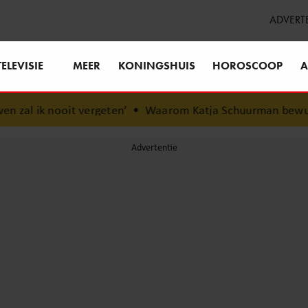
ADVERT
TELEVISIE
MEER
KONINGSHUIS
HOROSCOOP
A
ergeten’
•
Waarom Katja Schuurman bewust voor rust koo