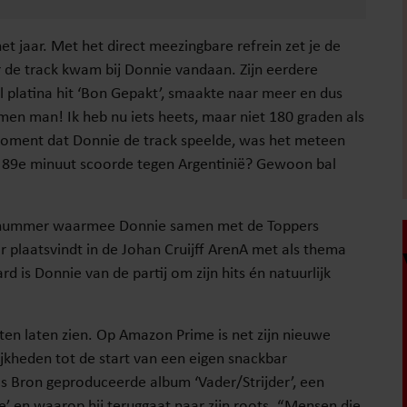
 het jaar. Met het direct meezingbare refrein zet je de
r de track kwam bij Donnie vandaan. Zijn eerdere
 platina hit ‘Bon Gepakt’, smaakte naar meer en dus
omen man! Ik heb nu iets heets, maar niet 180 graden als
moment dat Donnie de track speelde, was het meteen
e 89e minuut scoorde tegen Argentinië? Gewoon bal
en nummer waarmee Donnie samen met de Toppers
r plaatsvindt in de Johan Cruijff ArenA met als thema
d is Donnie van de partij om zijn hits én natuurlijk
ten laten zien. Op Amazon Prime is net zijn nieuwe
ijkheden tot de start van een eigen snackbar
s Bron geproduceerde album ‘Vader/Strijder’, een
ie’ en waarop hij teruggaat naar zijn roots. “Mensen die