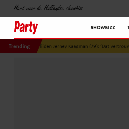
Hart voor de Hollandse showbizz
SHOWBIZZ
Trending
rlijden Jerney Kaagman (79): ‘Dat vertrouwen zal ik nooit v