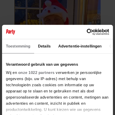
Toestemming
Details
Advertentie-instellingen
Ov
26 december 2025
MOOIE MOMENTEN
Verantwoord gebruik van uw gegevens
Wij en
onze 1022 partners
verwerken je persoonlijke
gegevens (bijv. uw IP-adres) met behulp van
technologieën zoals cookies om informatie op uw
apparaat op te slaan en te gebruiken met als doel
gepersonaliseerde advertenties en content, metingen aan
advertenties en content, inzicht in publiek en
productontwikkeling. U kunt kiezen wie uw gegevens