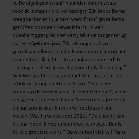
is. De afgelopen twaalf maanden waren zwaar
voor de sympathieke volkszanger. Zijn broer Dorus
kreeg kanker en in januari werd Frans’ grote liefde
getroffen door een herseninfarct. In een
openhartig gesprek met Party blikt de zanger terug
op het afgelopen jaar. ”Ik heb nog nooit zo’n
gevoel van ellende in mijn leven ervaren als op het
moment dat ik achter de ambulance aanreed. Ik
ben nog nooit zó gestrest geweest als die zondag.”
Gelukkig gaat het nu goed met Mariska, maar de
schrik zit er nog goed in bij Frans. ”Er is geen
vrouw op de wereld waar ik zoveel van hou”, aldus
een geëmotioneerde Frans. Samen met zijn vrouw
en hun zoons gaat hij er fijne feestdagen van
maken. Wat hij wenst voor 2023? ”De ellende van
dit jaar hoop ik nooit meer mee te maken. Dat is
de allergrootste wens.” Op muzikaal vlak wil Frans