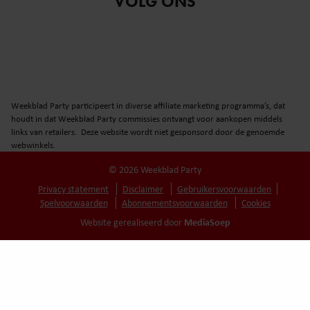
VOLG ONS
Weekblad Party participeert in diverse affiliate marketing programma’s, dat
houdt in dat Weekblad Party commissies ontvangt voor aankopen middels
links van retailers. Deze website wordt niet gesponsord door de genoemde
webwinkels.
© 2026 Weekblad Party
Privacy statement
Disclaimer
Gebruikersvoorwaarden
Spelvoorwaarden
Abonnementsvoorwaarden
Cookies
MediaSoep
Website gerealiseerd door