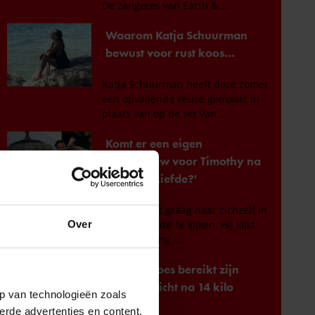
Over
p van technologieën zoals
erde advertenties en content,