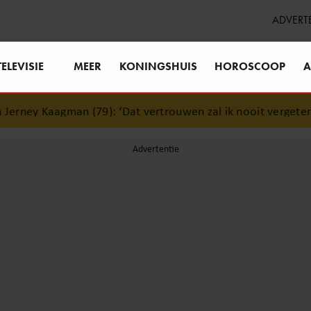
ADVERT
TELEVISIE
MEER
KONINGSHUIS
HOROSCOOP
A
 (79): ‘Dat vertrouwen zal ik nooit vergeten’
•
Waarom Kat