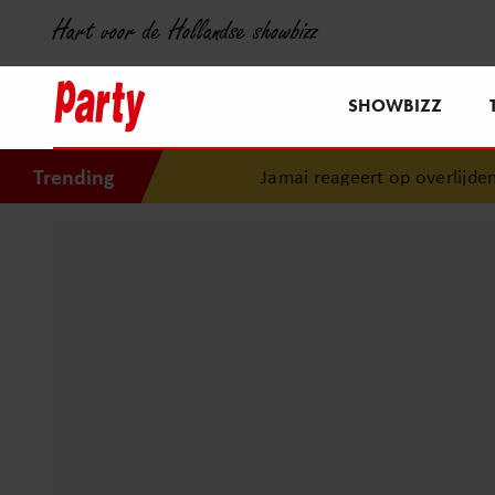
Hart voor de Hollandse showbizz
SHOWBIZZ
Trending
Jamai reageert op overlijden Jerney Kaagman