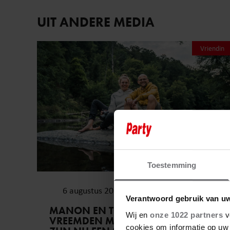
UIT ANDERE MEDIA
Vriendin
Toestemming
6 augustus 2026
Verantwoord gebruik van u
MANON EN TOBIAS GINGEN ALS
Wij en
onze 1022 partners
v
VREEMDEN MET ELKAAR OP REIS EN
cookies om informatie op uw 