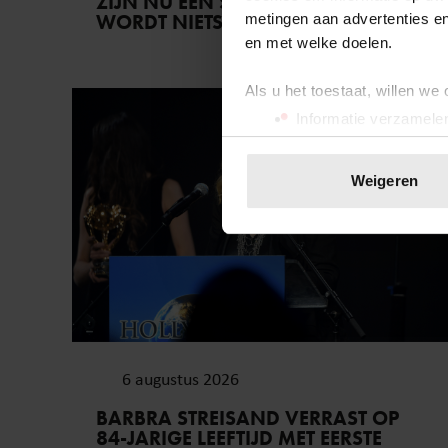
ZIJN NU EEN STEL: ‘IK ZEI NOG: DIT
metingen aan advertenties en
WORDT NIETS!’
en met welke doelen.
Als u het toestaat, willen we
Weekend
Informatie verzamelen
Uw apparaat identific
Lees meer over hoe uw perso
Weigeren
toestemming op elk moment wi
We gebruiken cookies om cont
websiteverkeer te analyseren
media, adverteren en analys
verstrekt of die ze hebben v
onze website blijft gebruiken.
6 augustus 2026
BARBRA STREISAND VERRAST OP
84-JARIGE LEEFTIJD MET EERSTE