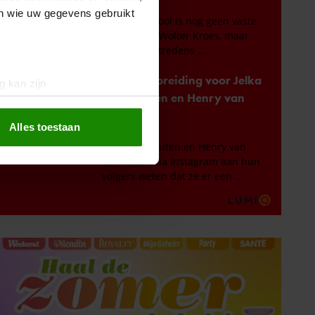
en wie uw gegevens gebruikt
g kan zijn
erprinting)
t
detailgedeelte
in. U kunt uw
Alles toestaan
 media te bieden en om ons
ze partners voor social
nformatie die u aan ze heeft
oord met onze cookies als u