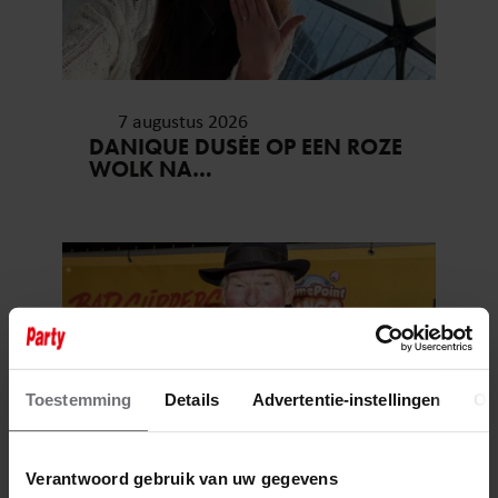
7 augustus 2026
DANIQUE DUSÉE OP EEN ROZE
WOLK NA
HUWELIJKSAANZOEK
Toestemming
Details
Advertentie-instellingen
Ov
Verantwoord gebruik van uw gegevens
7 augustus 2026