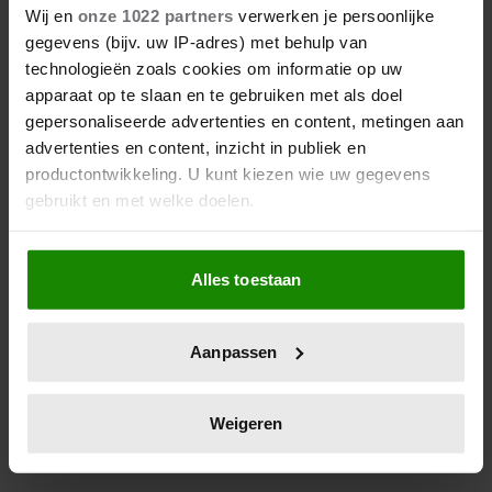
Wij en
onze 1022 partners
verwerken je persoonlijke
PETER FABER (82) OVERLEDEN:
HIJ STIERF VREDIG IN HET
gegevens (bijv. uw IP-adres) met behulp van
BIJZIJN VAN ZIJN MEEST
technologieën zoals cookies om informatie op uw
DIERBAREN
apparaat op te slaan en te gebruiken met als doel
gepersonaliseerde advertenties en content, metingen aan
advertenties en content, inzicht in publiek en
productontwikkeling. U kunt kiezen wie uw gegevens
gebruikt en met welke doelen.
Als u het toestaat, willen we ook graag:
Alles toestaan
Informatie verzamelen over uw geografische
locatie, die tot een paar meter nauwkeurig kan zijn
Uw apparaat identificeren door het actief te
Aanpassen
6 augustus 2026
scannen op specifieke eigenschappen (fingerprinting)
KOMT ER EEN EIGEN
Lees meer over hoe uw persoonlijke gegevens worden
REALITYSHOW VOOR TIMOTHY
verwerkt en stel uw voorkeuren in het
detailgedeelte
in.
Weigeren
NA ‘B&B VOL LIEFDE?’
U kunt uw toestemming op elk moment wijzigen of
intrekken in de Cookieverklaring.