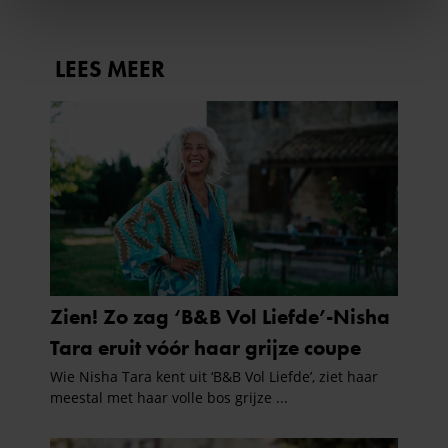
We gebruiken cookies om content en advertenties te
personaliseren, om functies voor social media te bieden
en om ons websiteverkeer te analyseren. Ook delen we
informatie over uw gebruik van onze site met onze
partners voor social media, adverteren en analyse. Deze
partners kunnen deze gegevens combineren met andere
informatie die u aan ze heeft verstrekt of die ze hebben
verzameld op basis van uw gebruik van hun services. U
gaat akkoord met onze cookies als u onze website blijft
gebruiken.