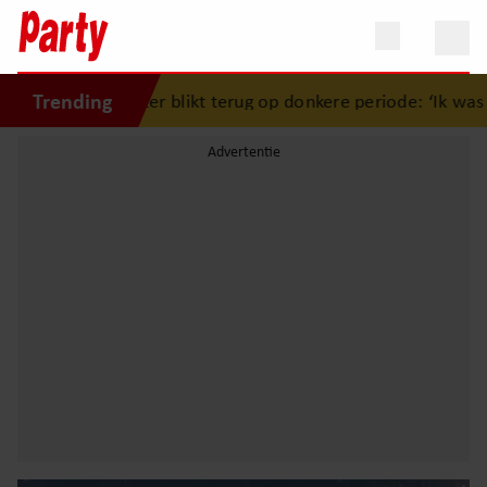
Trending
eizer blikt terug op donkere periode: ‘Ik was een wandelen