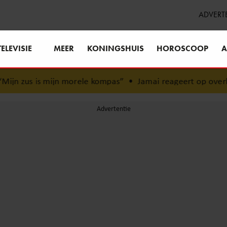
ADVERT
TELEVISIE
MEER
KONINGSHUIS
HOROSCOOP
A
n morele kompas”
•
Jamai reageert op overlijden Jerney Kaa