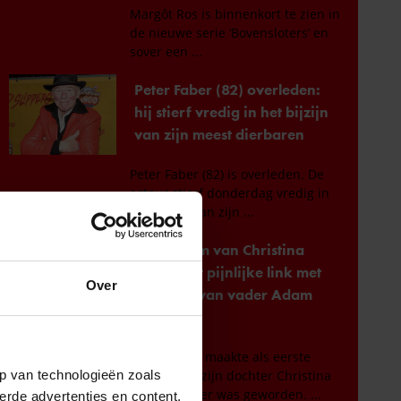
Over
p van technologieën zoals
erde advertenties en content,