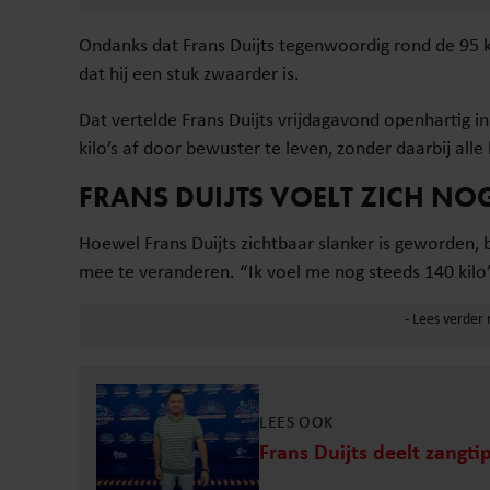
Ondanks dat Frans Duijts tegenwoordig rond de 95 ki
dat hij een stuk zwaarder is.
Dat vertelde Frans Duijts vrijdagavond openhartig in
kilo’s af door bewuster te leven, zonder daarbij alle
FRANS DUIJTS VOELT ZICH NO
Hoewel Frans Duijts zichtbaar slanker is geworden, bl
mee te veranderen. “Ik voel me nog steeds 140 kilo”,
LEES OOK
Frans Duijts deelt zangti