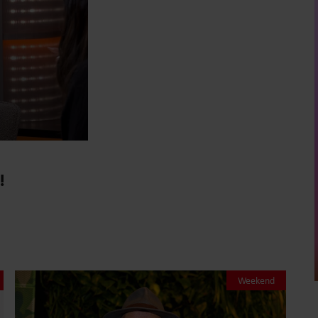
!
Weekend