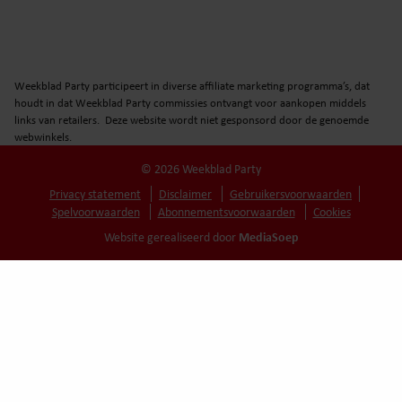
Weekblad Party participeert in diverse affiliate marketing programma’s, dat
houdt in dat Weekblad Party commissies ontvangt voor aankopen middels
links van retailers. Deze website wordt niet gesponsord door de genoemde
webwinkels.
© 2026 Weekblad Party
Privacy statement
Disclaimer
Gebruikersvoorwaarden
Spelvoorwaarden
Abonnementsvoorwaarden
Cookies
MediaSoep
Website gerealiseerd door