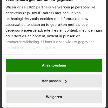
Wij en
onze 1022 partners
verwerken je persoonlijke
gegevens (bijv. uw IP-adres) met behulp van
technologieën zoals cookies om informatie op uw
apparaat op te slaan en te gebruiken met als doel
gepersonaliseerde advertenties en content, metingen aan
advertenties en content, inzicht in publiek en
productontwikkeling. U kunt kiezen wie uw gegevens
gebruikt en met welke doelen.
Als u het toestaat, willen we ook graag:
Alles toestaan
Informatie verzamelen over uw geografische
locatie, die tot een paar meter nauwkeurig kan zijn
Uw apparaat identificeren door het actief te
Aanpassen
scannen op specifieke eigenschappen (fingerprinting)
Lees meer over hoe uw persoonlijke gegevens worden
verwerkt en stel uw voorkeuren in het
detailgedeelte
in.
Weigeren
U kunt uw toestemming op elk moment wijzigen of
intrekken in de Cookieverklaring.