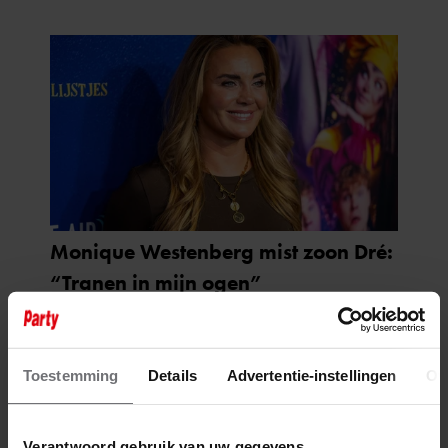
Toestemming
Details
Advertentie-instellingen
Ov
Verantwoord gebruik van uw gegevens