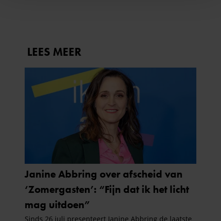
personaliseren, om functies voor social media te bieden
en om ons websiteverkeer te analyseren. Ook delen we
informatie over uw gebruik van onze site met onze
partners voor social media, adverteren en analyse. Deze
partners kunnen deze gegevens combineren met andere
informatie die u aan ze heeft verstrekt of die ze hebben
verzameld op basis van uw gebruik van hun services. U
gaat akkoord met onze cookies als u onze website blijft
gebruiken.