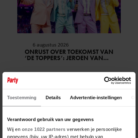
6 augustus 2026
ONRUST OVER TOEKOMST VAN
‘DE TOPPERS’: JEROEN VAN
DER BOOM ZET UITSPRAKEN
RECHT
Toestemming
Details
Advertentie-instellingen
Ov
Verantwoord gebruik van uw gegevens
Wij en
onze 1022 partners
verwerken je persoonlijke
gegevens (bijv. uw IP-adres) met behulp van