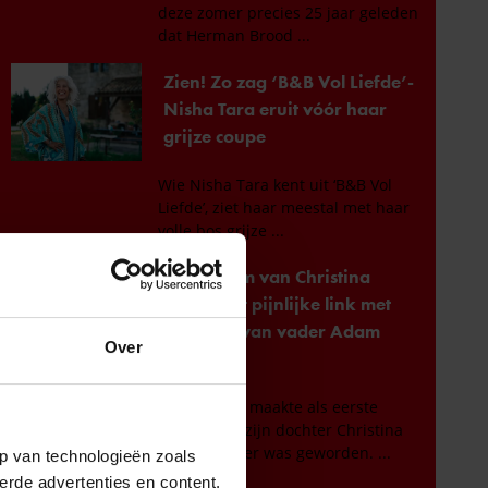
Over
p van technologieën zoals
erde advertenties en content,