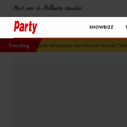
Hart voor de Hollandse showbizz
SHOWBIZZ
Trending
 eerste liefdesnest met Herman Brood: “Hier is Lola gebore