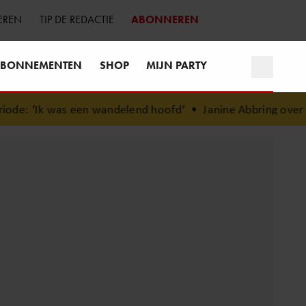
EREN
TIP DE REDACTIE
ABONNEREN
BONNEMENTEN
SHOP
MIJN PARTY
een wandelend hoofd’
•
Janine Abbring over afscheid van ‘Zo