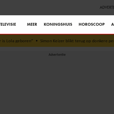
ADVERT
TELEVISIE
MEER
KONINGSHUIS
HOROSCOOP
A
n”
•
Simon Keizer blikt terug op donkere periode: ‘Ik was 