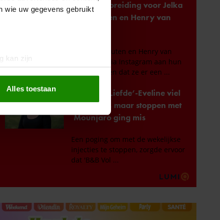
en wie uw gegevens gebruikt
g kan zijn
erprinting)
t
detailgedeelte
in. U kunt uw
Alles toestaan
 media te bieden en om ons
ze partners voor social
nformatie die u aan ze heeft
oord met onze cookies als u