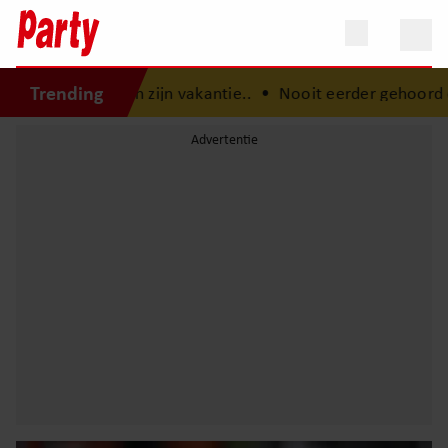
Trending
aan zijn vakantie..
•
Nooit eerder gehoord concert van And