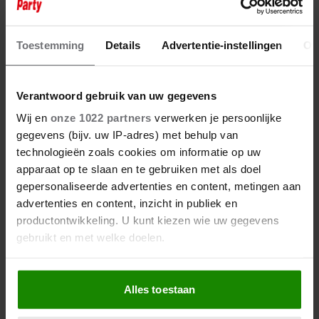
Toestemming
Details
Advertentie-instellingen
Ov
Verantwoord gebruik van uw gegevens
Wij en
onze 1022 partners
verwerken je persoonlijke
5 augustus 2026
gegevens (bijv. uw IP-adres) met behulp van
DEZE TIEN BN’ERS STAPPEN IN
technologieën zoals cookies om informatie op uw
DE GEBLINDEERDE BUS VAN
apparaat op te slaan en te gebruiken met als doel
‘BESTEMMING X’
gepersonaliseerde advertenties en content, metingen aan
advertenties en content, inzicht in publiek en
productontwikkeling. U kunt kiezen wie uw gegevens
gebruikt en met welke doelen.
Als u het toestaat, willen we ook graag:
Alles toestaan
Informatie verzamelen over uw geografische
locatie, die tot een paar meter nauwkeurig kan zijn