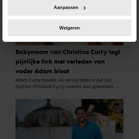
Uw apparaat identificeren door het actief te
Aanpassen
scannen op specifieke eigenschappen (fingerprinting)
Lees meer over hoe uw persoonlijke gegevens worden
verwerkt en stel uw voorkeuren in het
detailgedeelte
in.
Weigeren
U kunt uw toestemming op elk moment wijzigen of
intrekken in de Cookieverklaring.
We gebruiken cookies om content en advertenties te
personaliseren, om functies voor social media te bieden
en om ons websiteverkeer te analyseren. Ook delen we
informatie over uw gebruik van onze site met onze
partners voor social media, adverteren en analyse. Deze
partners kunnen deze gegevens combineren met andere
informatie die u aan ze heeft verstrekt of die ze hebben
verzameld op basis van uw gebruik van hun services. U
gaat akkoord met onze cookies als u onze website blijft
gebruiken.