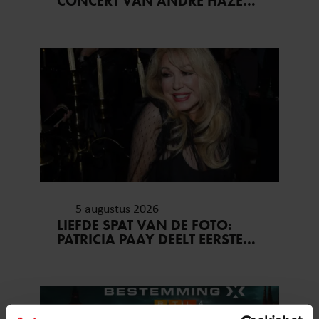
CONCERT VAN ANDRÉ HAZES
DUIKT NA 28 JAAR OP
5 augustus 2026
LIEFDE SPAT VAN DE FOTO:
PATRICIA PAAY DEELT EERSTE
FOTO SAMEN MET
KLEINDOCHTER CLEO