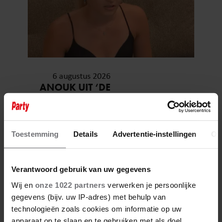
6 augustus 2026
ANOUK UIT ‘DE
BONDGENOTEN’ WAS BIJNA
STAGIAIRE BIJ HET MERK VAN
JADE ANNA
Toestemming
Details
Advertentie-instellingen
Ov
Verantwoord gebruik van uw gegevens
Wij en
onze 1022 partners
verwerken je persoonlijke
gegevens (bijv. uw IP-adres) met behulp van
technologieën zoals cookies om informatie op uw
apparaat op te slaan en te gebruiken met als doel