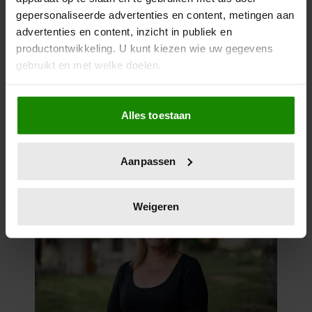
gepersonaliseerde advertenties en content, metingen aan
advertenties en content, inzicht in publiek en
productontwikkeling. U kunt kiezen wie uw gegevens
gebruikt en met welke doelen.
Als u het toestaat, willen we ook graag:
Alles toestaan
Informatie verzamelen over uw geografische
locatie, die tot een paar meter nauwkeurig kan zijn
Uw apparaat identificeren door het actief te
Aanpassen
scannen op specifieke eigenschappen (fingerprinting)
Lees meer over hoe uw persoonlijke gegevens worden
verwerkt en stel uw voorkeuren in het
detailgedeelte
in.
Weigeren
U kunt uw toestemming op elk moment wijzigen of
intrekken in de Cookieverklaring.
We gebruiken cookies om content en advertenties te
personaliseren, om functies voor social media te bieden
en om ons websiteverkeer te analyseren. Ook delen we