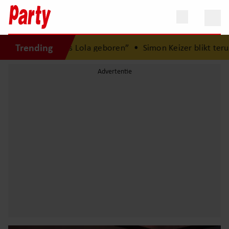
Trending
er is Lola geboren”
•
Simon Keizer blikt terug op donkere