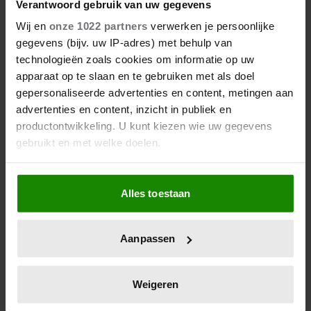
Verantwoord gebruik van uw gegevens
Wij en
onze 1022 partners
verwerken je persoonlijke
gegevens (bijv. uw IP-adres) met behulp van
technologieën zoals cookies om informatie op uw
apparaat op te slaan en te gebruiken met als doel
gepersonaliseerde advertenties en content, metingen aan
advertenties en content, inzicht in publiek en
productontwikkeling. U kunt kiezen wie uw gegevens
gebruikt en met welke doelen.
Als u het toestaat, willen we ook graag:
Alles toestaan
Informatie verzamelen over uw geografische
locatie, die tot een paar meter nauwkeurig kan zijn
Uw apparaat identificeren door het actief te
Aanpassen
scannen op specifieke eigenschappen (fingerprinting)
Lees meer over hoe uw persoonlijke gegevens worden
verwerkt en stel uw voorkeuren in het
detailgedeelte
in.
Weigeren
U kunt uw toestemming op elk moment wijzigen of