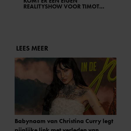
KOMT ER EEN EIGEN
REALITYSHOW VOOR TIMOTHY
NA ‘B&B VOL LIEFDE?’