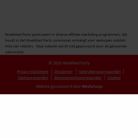
Weekblad Party participeert in diverse affiliate marketing programma’s, dat
houdt in dat Weekblad Party commissies ontvangt voor aankopen middels
links van retailers. Deze website wordt niet gesponsord door de genoemde
webwinkels.
© 2026 Weekblad Party
Privacy statement
Disclaimer
Gebruikersvoorwaarden
Spelvoorwaarden
Abonnementsvoorwaarden
Cookies
MediaSoep
Website gerealiseerd door