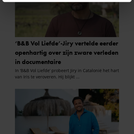
intrekken in de Cookieverklaring.
We gebruiken cookies om content en advertenties te
personaliseren, om functies voor social media te bieden
en om ons websiteverkeer te analyseren. Ook delen we
informatie over uw gebruik van onze site met onze
partners voor social media, adverteren en analyse. Deze
partners kunnen deze gegevens combineren met andere
informatie die u aan ze heeft verstrekt of die ze hebben
verzameld op basis van uw gebruik van hun services. U
gaat akkoord met onze cookies als u onze website blijft
gebruiken.