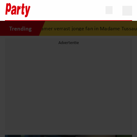
Trending
gkamer verrast jonge fan in Madame Tussauds: ontroerend