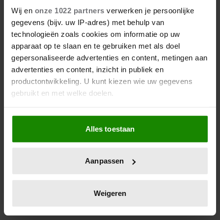
8 augustus 2026
Wij en
onze 1022 partners
verwerken je persoonlijke
MILOUSKA MEULENS OVER
gegevens (bijv. uw IP-adres) met behulp van
HAAR KINDEREN: “IK BEN HET
technologieën zoals cookies om informatie op uw
MEEST TROTS OP HEN”
apparaat op te slaan en te gebruiken met als doel
gepersonaliseerde advertenties en content, metingen aan
advertenties en content, inzicht in publiek en
productontwikkeling. U kunt kiezen wie uw gegevens
gebruikt en met welke doelen.
Als u het toestaat, willen we ook graag:
Alles toestaan
Informatie verzamelen over uw geografische
locatie, die tot een paar meter nauwkeurig kan zijn
Uw apparaat identificeren door het actief te
Aanpassen
scannen op specifieke eigenschappen (fingerprinting)
8 augustus 2026
Lees meer over hoe uw persoonlijke gegevens worden
MART HOOGKAMER VERRAST
JONGE FAN IN MADAME
verwerkt en stel uw voorkeuren in het
detailgedeelte
in.
Weigeren
TUSSAUDS: ONTROEREND
U kunt uw toestemming op elk moment wijzigen of
MOMENT EINDIGT IN TRANEN
intrekken in de Cookieverklaring.