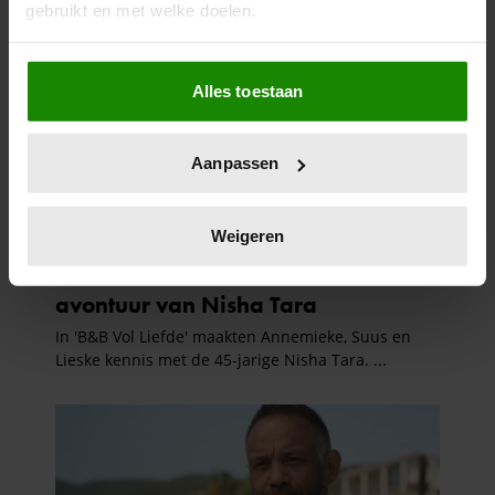
gebruikt en met welke doelen.
Als u het toestaat, willen we ook graag:
Alles toestaan
Informatie verzamelen over uw geografische
locatie, die tot een paar meter nauwkeurig kan zijn
Uw apparaat identificeren door het actief te
Aanpassen
scannen op specifieke eigenschappen (fingerprinting)
Lees meer over hoe uw persoonlijke gegevens worden
verwerkt en stel uw voorkeuren in het
detailgedeelte
in.
Weigeren
U kunt uw toestemming op elk moment wijzigen of
intrekken in de Cookieverklaring.
We gebruiken cookies om content en advertenties te
personaliseren, om functies voor social media te bieden
en om ons websiteverkeer te analyseren. Ook delen we
informatie over uw gebruik van onze site met onze
partners voor social media, adverteren en analyse. Deze
partners kunnen deze gegevens combineren met andere