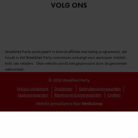
VOLG ONS
Weekblad Party participeert in diverse affiliate marketing programma’s, dat
houdt in dat Weekblad Party commissies ontvangt voor aankopen middels
links van retailers. Deze website wordt niet gesponsord door de genoemde
webwinkels.
© 2026 Weekblad Party
Privacy statement
Disclaimer
Gebruikersvoorwaarden
Spelvoorwaarden
Abonnementsvoorwaarden
Cookies
MediaSoep
Website gerealiseerd door