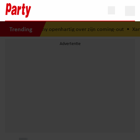
Trending
imothy openhartig over zijn coming-out
•
Xandra Brood bli