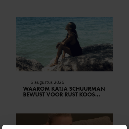
KAAGMAN (79): ‘DAT
VERTROUWEN ZAL IK NOOIT
VERGETEN’
6 augustus 2026
WAAROM KATJA SCHUURMAN
BEWUST VOOR RUST KOOS…