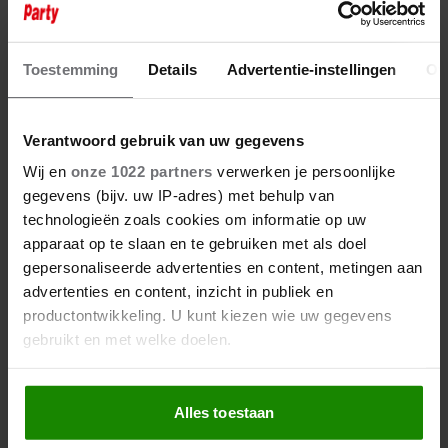
Toestemming
Details
Advertentie-instellingen
Ov
Verantwoord gebruik van uw gegevens
6 augustus 2026
Wij en
onze 1022 partners
verwerken je persoonlijke
ANOUK UIT ‘DE
gegevens (bijv. uw IP-adres) met behulp van
BONDGENOTEN’ WAS BIJNA
technologieën zoals cookies om informatie op uw
STAGIAIRE BIJ HET MERK VAN
apparaat op te slaan en te gebruiken met als doel
JADE ANNA
gepersonaliseerde advertenties en content, metingen aan
advertenties en content, inzicht in publiek en
productontwikkeling. U kunt kiezen wie uw gegevens
gebruikt en met welke doelen.
Als u het toestaat, willen we ook graag:
Alles toestaan
Informatie verzamelen over uw geografische
locatie, die tot een paar meter nauwkeurig kan zijn