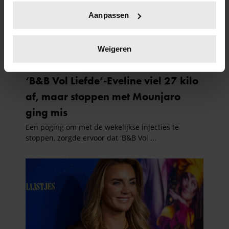
Uw apparaat identificeren door het actief te
Aanpassen
scannen op specifieke eigenschappen (fingerprinting)
Lees meer over hoe uw persoonlijke gegevens worden
verwerkt en stel uw voorkeuren in het
detailgedeelte
in.
Weigeren
U kunt uw toestemming op elk moment wijzigen of
intrekken in de Cookieverklaring.
We gebruiken cookies om content en advertenties te
personaliseren, om functies voor social media te bieden
en om ons websiteverkeer te analyseren. Ook delen we
informatie over uw gebruik van onze site met onze
partners voor social media, adverteren en analyse. Deze
partners kunnen deze gegevens combineren met andere
informatie die u aan ze heeft verstrekt of die ze hebben
verzameld op basis van uw gebruik van hun services. U
gaat akkoord met onze cookies als u onze website blijft
gebruiken.