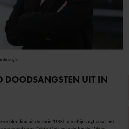
n de jungle
ND DOODSANGSTEN UIT IN
re blondine uit de serie ‘URK!’ die altijd zegt waar het
 ze gevraagd voor ‘Echte Meisjes in de Jungle’. Maar