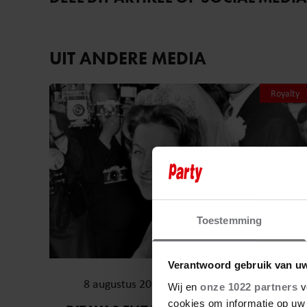
UIT ANDERE MEDIA
Royalty
Toestemming
Verantwoord gebruik van u
8 augustus 2026
Wij en
onze 1022 partners
v
cookies om informatie op uw 