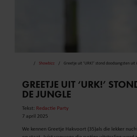
Showbizz
Greetje uit ‘URK!’ stond doodsangsten uit i
GREETJE UIT ‘URK!’ STO
DE JUNGLE
Tekst:
Redactie Party
7 april 2025
We kennen Greetje Hakvoort (35)als die lekker nuchte
op staat. Juist vanwege die rustige uitstraling werd