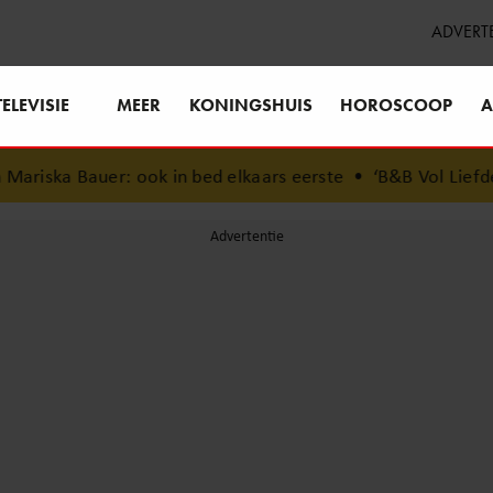
ADVERT
TELEVISIE
MEER
KONINGSHUIS
HOROSCOOP
A
 ook in bed elkaars eerste
•
‘B&B Vol Liefde’-Timothy open