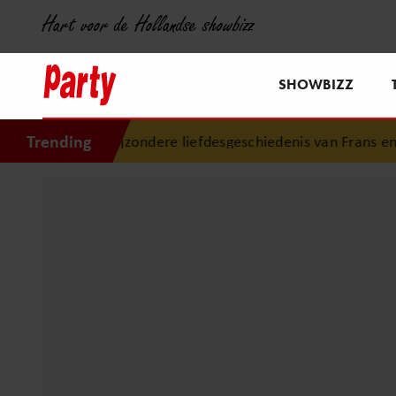
Hart voor de Hollandse showbizz
SHOWBIZZ
Trending
 bijzondere liefdesgeschiedenis van Frans en Mariska Bauer: