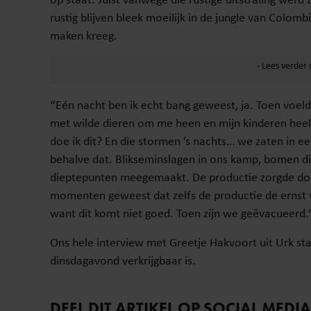
rustig blijven bleek moeilijk in de jungle van Colomb
maken kreeg.
“Eén nacht ben ik echt bang geweest, ja. Toen voelde 
met wilde dieren om me heen en mijn kinderen hee
doe ik dit? En die stormen ’s nachts… we zaten in e
behalve dat. Blikseminslagen in ons kamp, bomen di
dieptepunten meegemaakt. De productie zorgde door
momenten geweest dat zelfs de productie de ernst v
want dit komt niet goed. Toen zijn we geëvacueerd.
Ons hele interview met Greetje Hakvoort uit Urk sta
dinsdagavond verkrijgbaar is.
DEEL DIT ARTIKEL OP SOCIAL MEDIA