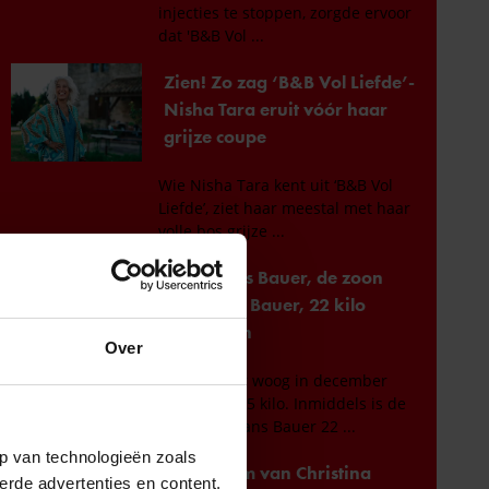
Over
p van technologieën zoals
erde advertenties en content,