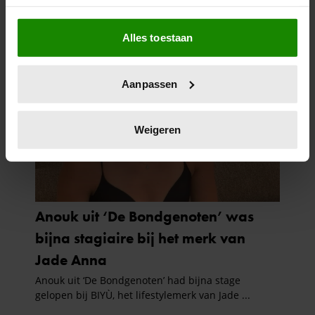
Als u het toestaat, willen we ook graag:
Alles toestaan
Informatie verzamelen over uw geografische
locatie, die tot een paar meter nauwkeurig kan zijn
Uw apparaat identificeren door het actief te
Aanpassen
scannen op specifieke eigenschappen (fingerprinting)
Lees meer over hoe uw persoonlijke gegevens worden
verwerkt en stel uw voorkeuren in het
detailgedeelte
in.
Weigeren
U kunt uw toestemming op elk moment wijzigen of
intrekken in de Cookieverklaring.
We gebruiken cookies om content en advertenties te
personaliseren, om functies voor social media te bieden
en om ons websiteverkeer te analyseren. Ook delen we
informatie over uw gebruik van onze site met onze
partners voor social media, adverteren en analyse. Deze
partners kunnen deze gegevens combineren met andere
informatie die u aan ze heeft verstrekt of die ze hebben
verzameld op basis van uw gebruik van hun services. U