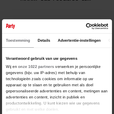
HAAR DROOM WAAR
Toestemming
Details
Advertentie-instellingen
Ov
Verantwoord gebruik van uw gegevens
Wij en
onze 1022 partners
verwerken je persoonlijke
gegevens (bijv. uw IP-adres) met behulp van
technologieën zoals cookies om informatie op uw
apparaat op te slaan en te gebruiken met als doel
gepersonaliseerde advertenties en content, metingen aan
advertenties en content, inzicht in publiek en
productontwikkeling. U kunt kiezen wie uw gegevens
gebruikt en met welke doelen.