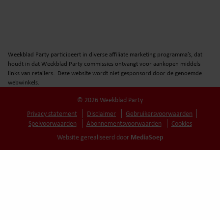
Weekblad Party participeert in diverse affiliate marketing programma’s, dat
houdt in dat Weekblad Party commissies ontvangt voor aankopen middels
links van retailers. Deze website wordt niet gesponsord door de genoemde
webwinkels.
© 2026 Weekblad Party
Privacy statement
Disclaimer
Gebruikersvoorwaarden
Spelvoorwaarden
Abonnementsvoorwaarden
Cookies
MediaSoep
Website gerealiseerd door