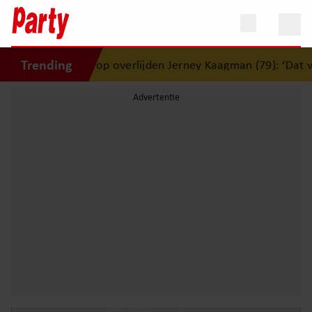
Trending
eageert op overlijden Jerney Kaagman (79): ‘Dat vertrouwen z