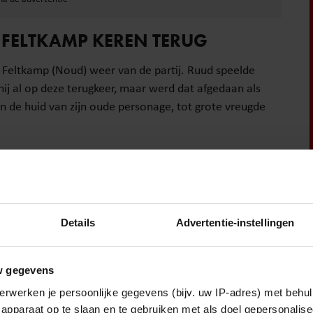
FELTKAMP KEREN TERUG
d Feltkamp (Noud) weer van de partij. Ruud speelde
 hij al op deze terugkeer, maar werd dat afgedaan als
in de huid van zijn oude personage, tot grote vreugde
Details
Advertentie-instellingen
w gegevens
erwerken je persoonlijke gegevens (bijv. uw IP-adres) met behul
apparaat op te slaan en te gebruiken met als doel gepersonalise