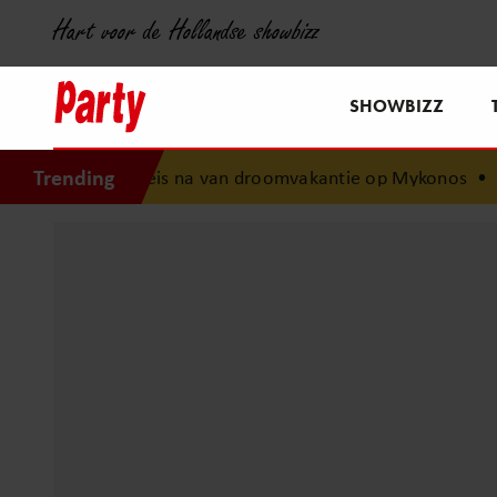
Hart voor de Hollandse showbizz
SHOWBIZZ
Trending
vie Meis na van droomvakantie op Mykonos
•
Dit zal Humbe