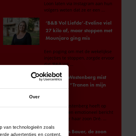
Over
p van technologieën zoals
erde advertenties en content,