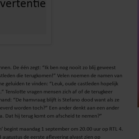
nnen. De één zegt: “Ik ben nog nooit zo blij geweest
 castleden die terugkomen!” Velen noemen de namen van
che geluiden te vinden: “Leuk, oude castleden hopelijk
t.” Tenslotte vragen mensen zich af of de terugkeer
iemand: “De hamvraag blijft is Stefano dood want als ze
eleverd worden toch?” Een ander denkt aan een ander
a. Dat hij terug komt om afscheid te nemen?”
en’ begint maandag 1 september om 20.00 uur op RTL 4.
augustus de eerste aflevering alvast zien op