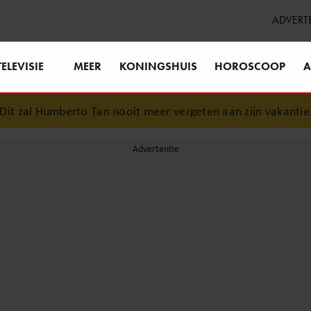
ADVERT
TELEVISIE
MEER
KONINGSHUIS
HOROSCOOP
A
rto Tan nooit meer vergeten aan zijn vakantie..
•
Nooit ee