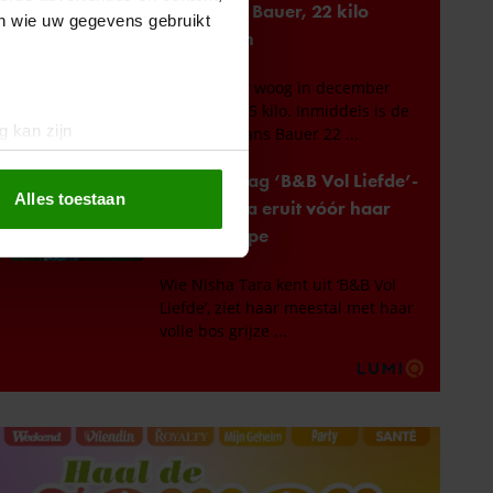
en wie uw gegevens gebruikt
g kan zijn
erprinting)
t
detailgedeelte
in. U kunt uw
Alles toestaan
 media te bieden en om ons
ze partners voor social
nformatie die u aan ze heeft
oord met onze cookies als u