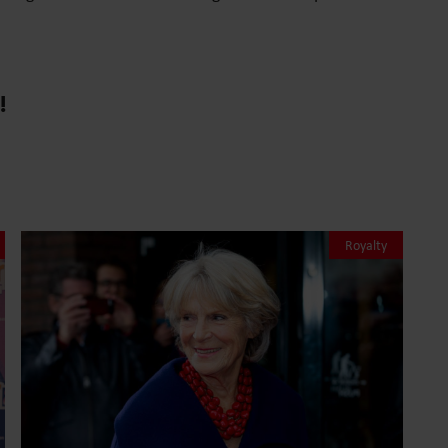
!
Royalty