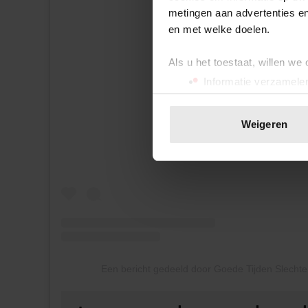
metingen aan advertenties en
en met welke doelen.
Als u het toestaat, willen we
Informatie verzamelen
Dit bericht op Instagram bekijk
Uw apparaat identific
Lees meer over hoe uw perso
Weigeren
toestemming op elk moment wi
We gebruiken cookies om cont
websiteverkeer te analyseren
media, adverteren en analys
verstrekt of die ze hebben v
onze website blijft gebruiken.
Een bericht gedeeld door Goede Tijden Slechte 