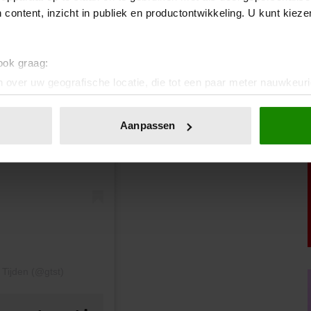
 content, inzicht in publiek en productontwikkeling. U kunt kiez
 ook graag:
 over uw geografische locatie, die tot een paar meter nauwkeuri
en
eren door het actief te scannen op specifieke eigenschappen (fing
onlijke gegevens worden verwerkt en stel uw voorkeuren in he
Aanpassen
jzigen of intrekken in de Cookieverklaring.
ent en advertenties te personaliseren, om functies voor social
. Ook delen we informatie over uw gebruik van onze site met on
e. Deze partners kunnen deze gegevens combineren met andere i
erzameld op basis van uw gebruik van hun services. U gaat akk
Tijden (@gtst)