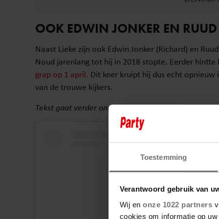
OOK EDWIN JONKER EN RUUD 
Naast Lieke zijn ook Edwin Jonker (Richard) en Ruu
Noud jarenlang tot hij in 2018 stopte. Eerder hintte
grap op 1 april.
Dit keer kruipt hij dus echt opnieuw 
van de trouwe kijkers.
Tekst gaat verder onder video.
Toestemming
Verantwoord gebruik van u
Wij en
onze 1022 partners
v
cookies om informatie op uw 