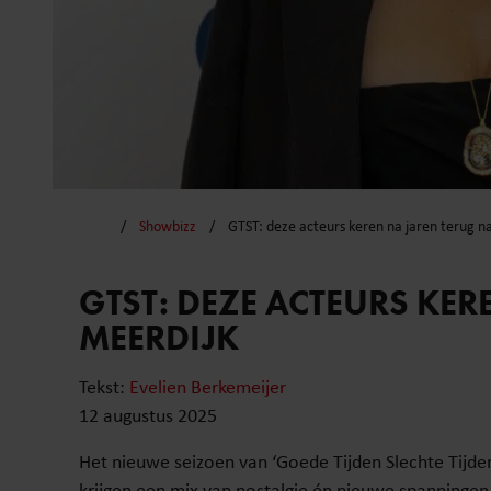
Showbizz
GTST: deze acteurs keren na jaren terug n
GTST: DEZE ACTEURS KE
MEERDIJK
Tekst:
Evelien Berkemeijer
12 augustus 2025
Het nieuwe seizoen van ‘Goede Tijden Slechte Tijde
krijgen een mix van nostalgie én nieuwe spanningen