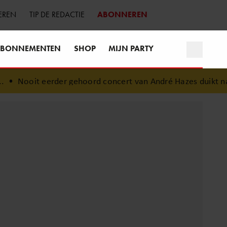
EREN
TIP DE REDACTIE
ABONNEREN
BONNEMENTEN
SHOP
MIJN PARTY
rder gehoord concert van André Hazes duikt na 28 jaar op