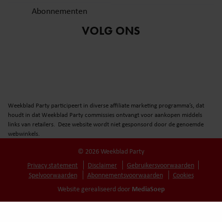
Abonnementen
VOLG ONS
Weekblad Party participeert in diverse affiliate marketing programma’s, dat
houdt in dat Weekblad Party commissies ontvangt voor aankopen middels
links van retailers. Deze website wordt niet gesponsord door de genoemde
webwinkels.
© 2026 Weekblad Party
Privacy statement
Disclaimer
Gebruikersvoorwaarden
Spelvoorwaarden
Abonnementsvoorwaarden
Cookies
MediaSoep
Website gerealiseerd door