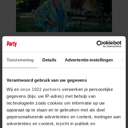
6 augustus 2026
ZO EINDIGT HET ‘B&B VOL
LIEFDE’-AVONTUUR VAN
NISHA TARA
Toestemming
Details
Advertentie-instellingen
Ov
Verantwoord gebruik van uw gegevens
Wij en
onze 1022 partners
verwerken je persoonlijke
gegevens (bijv. uw IP-adres) met behulp van
technologieën zoals cookies om informatie op uw
apparaat op te slaan en te gebruiken met als doel
gepersonaliseerde advertenties en content, metingen aan
advertenties en content, inzicht in publiek en