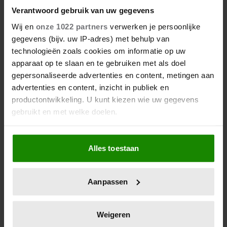
Verantwoord gebruik van uw gegevens
Wij en
onze 1022 partners
verwerken je persoonlijke
gegevens (bijv. uw IP-adres) met behulp van
technologieën zoals cookies om informatie op uw
apparaat op te slaan en te gebruiken met als doel
gepersonaliseerde advertenties en content, metingen aan
advertenties en content, inzicht in publiek en
productontwikkeling. U kunt kiezen wie uw gegevens
gebruikt en met welke doelen.
Als u het toestaat, willen we ook graag:
Alles toestaan
Informatie verzamelen over uw geografische
locatie, die tot een paar meter nauwkeurig kan zijn
Uw apparaat identificeren door het actief te
Aanpassen
scannen op specifieke eigenschappen (fingerprinting)
Lees meer over hoe uw persoonlijke gegevens worden
verwerkt en stel uw voorkeuren in het
detailgedeelte
in.
Weigeren
U kunt uw toestemming op elk moment wijzigen of