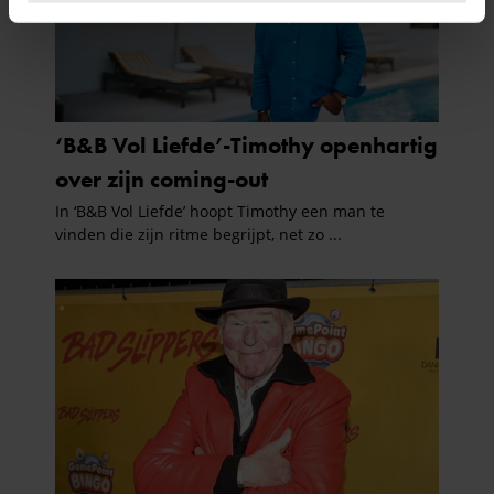
intrekken in de Cookieverklaring.
We gebruiken cookies om content en advertenties te
personaliseren, om functies voor social media te bieden
en om ons websiteverkeer te analyseren. Ook delen we
informatie over uw gebruik van onze site met onze
partners voor social media, adverteren en analyse. Deze
partners kunnen deze gegevens combineren met andere
informatie die u aan ze heeft verstrekt of die ze hebben
verzameld op basis van uw gebruik van hun services. U
gaat akkoord met onze cookies als u onze website blijft
gebruiken.