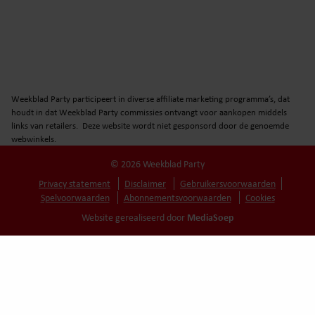
Weekblad Party participeert in diverse affiliate marketing programma’s, dat
houdt in dat Weekblad Party commissies ontvangt voor aankopen middels
links van retailers. Deze website wordt niet gesponsord door de genoemde
webwinkels.
© 2026 Weekblad Party
Privacy statement
Disclaimer
Gebruikersvoorwaarden
Spelvoorwaarden
Abonnementsvoorwaarden
Cookies
MediaSoep
Website gerealiseerd door