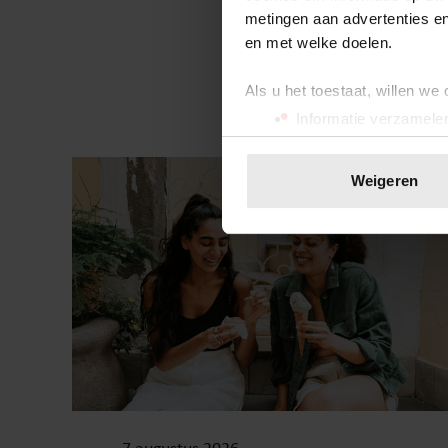
metingen aan advertenties en
en met welke doelen.
Als u het toestaat, willen we
Informatie verzamelen
Uw apparaat identific
Lees meer over hoe uw perso
Sante
Weigeren
toestemming op elk moment wi
We gebruiken cookies om cont
websiteverkeer te analyseren
media, adverteren en analys
verstrekt of die ze hebben v
onze website blijft gebruiken.
7 augustus 2026