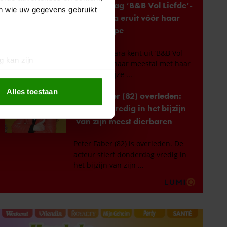
en wie uw gegevens gebruikt
g kan zijn
erprinting)
t
detailgedeelte
in. U kunt uw
Alles toestaan
 media te bieden en om ons
ze partners voor social
nformatie die u aan ze heeft
oord met onze cookies als u