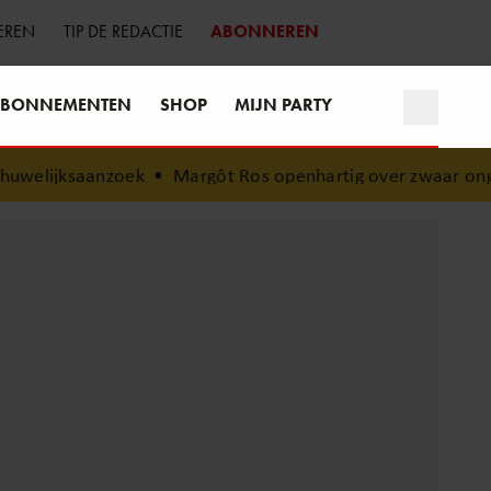
EREN
TIP DE REDACTIE
ABONNEREN
BONNEMENTEN
SHOP
MIJN PARTY
ek
•
Margôt Ros openhartig over zwaar ongeluk: “Sindsdien 