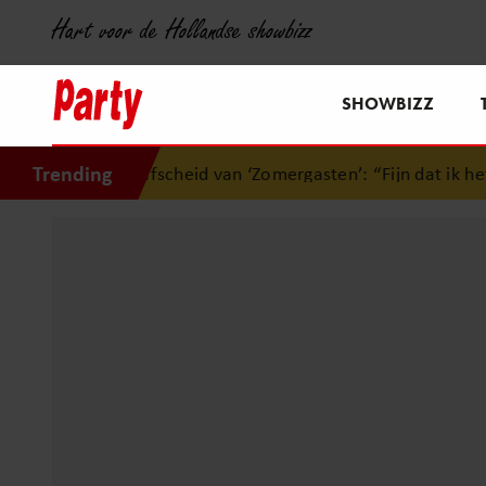
Hart voor de Hollandse showbizz
SHOWBIZZ
Trending
 afscheid van ‘Zomergasten’: “Fijn dat ik het licht mag uitd