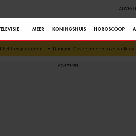
ADVERT
TELEVISIE
MEER
KONINGSHUIS
HOROSCOOP
A
oen”
•
Danique Dusée op een roze wolk na huwelijksaanzo