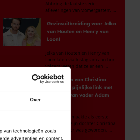
Over
p van technologieën zoals
erde advertenties en content,