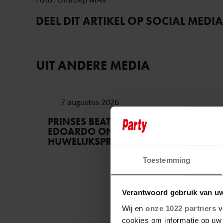
DEEL DIT ARTIKEL OP SOCIAL MEDIA
UIT ANDERE MEDIA
7 augustus 2026
PRINSES BEATRICE’S ECHTGENOOT
EDOARDO ONTKENT
HUWELIJKSPROBLEMEN
Toestemming
Verantwoord gebruik van u
Wij en
onze 1022 partners
v
cookies om informatie op uw 