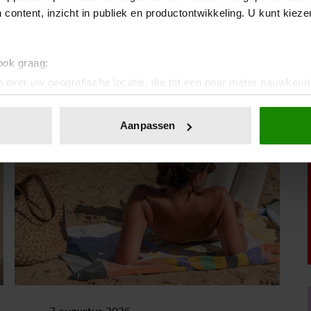
7 augustus 2026
 content, inzicht in publiek en productontwikkeling. U kunt kiez
PRINSES BEATRICE’S ECHTGENOOT
EDOARDO ONTKENT
HUWELIJKSPROBLEMEN
 ook graag:
 over uw geografische locatie, die tot een paar meter nauwkeuri
eren door het actief te scannen op specifieke eigenschappen (fing
onlijke gegevens worden verwerkt en stel uw voorkeuren in he
Vriendin
Aanpassen
jzigen of intrekken in de Cookieverklaring.
ent en advertenties te personaliseren, om functies voor social
. Ook delen we informatie over uw gebruik van onze site met on
e. Deze partners kunnen deze gegevens combineren met andere i
erzameld op basis van uw gebruik van hun services. U gaat akk
7 augustus 2026