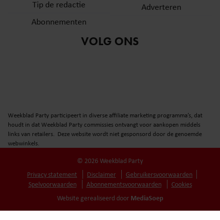
Tip de redactie
Adverteren
Abonnementen
VOLG ONS
Weekblad Party participeert in diverse affiliate marketing programma’s, dat
houdt in dat Weekblad Party commissies ontvangt voor aankopen middels
links van retailers. Deze website wordt niet gesponsord door de genoemde
webwinkels.
© 2026 Weekblad Party
Privacy statement
Disclaimer
Gebruikersvoorwaarden
Spelvoorwaarden
Abonnementsvoorwaarden
Cookies
MediaSoep
Website gerealiseerd door