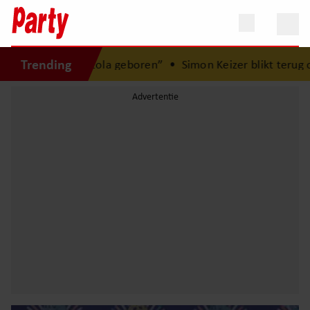
Trending
r is Lola geboren”
•
Simon Keizer blikt terug op donkere p