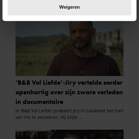
verwerkt en stel uw voorkeuren in het
detailgedeelte
in.
Weigeren
U kunt uw toestemming op elk moment wijzigen of
intrekken in de Cookieverklaring.
We gebruiken cookies om content en advertenties te
personaliseren, om functies voor social media te bieden
en om ons websiteverkeer te analyseren. Ook delen we
informatie over uw gebruik van onze site met onze
partners voor social media, adverteren en analyse. Deze
partners kunnen deze gegevens combineren met andere
informatie die u aan ze heeft verstrekt of die ze hebben
verzameld op basis van uw gebruik van hun services. U
gaat akkoord met onze cookies als u onze website blijft
gebruiken.