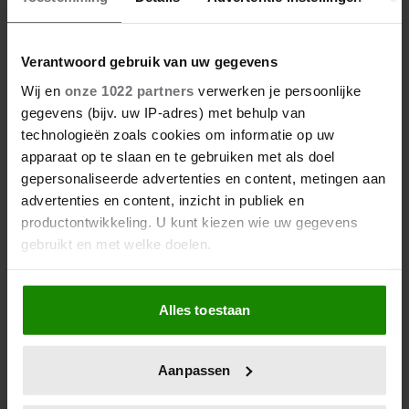
Verantwoord gebruik van uw gegevens
Wij en
onze 1022 partners
verwerken je persoonlijke
gegevens (bijv. uw IP-adres) met behulp van
technologieën zoals cookies om informatie op uw
apparaat op te slaan en te gebruiken met als doel
gepersonaliseerde advertenties en content, metingen aan
advertenties en content, inzicht in publiek en
productontwikkeling. U kunt kiezen wie uw gegevens
gebruikt en met welke doelen.
Als u het toestaat, willen we ook graag:
Alles toestaan
Informatie verzamelen over uw geografische
locatie, die tot een paar meter nauwkeurig kan zijn
Uw apparaat identificeren door het actief te
Aanpassen
scannen op specifieke eigenschappen (fingerprinting)
Lees meer over hoe uw persoonlijke gegevens worden