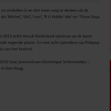
en sindsdien is ze niet meer weg te denken uit de
 ‘Michel’, ‘Girl’, ‘Lost’, ‘R U Kiddin’ Me’ en ‘Three Days
 in 2013 zette Anouk Nederland opnieuw op de kaart
ende negende plaats. En met acht optredens op Pinkpop
s van het festival.
ni 2022 haar jawoord aan Dominique Schemmekes –
 in Den Haag.