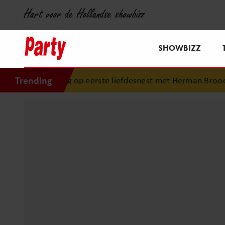
Hart voor de Hollandse showbizz
SHOWBIZZ
Trending
erug op eerste liefdesnest met Herman Brood: “Hier is Lola