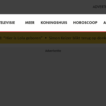
ADVERT
TELEVISIE
MEER
KONINGSHUIS
HOROSCOOP
A
 geboren”
•
Simon Keizer blikt terug op donkere periode: ‘