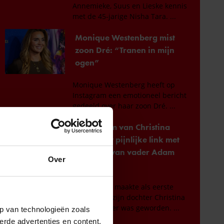
Over
p van technologieën zoals
erde advertenties en content,