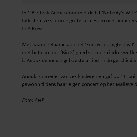
In 1997 brak Anouk door met de hit ‘Nobody’s Wife’ 
hitlijsten. Ze scoorde grote successen met nummers als
In A Row’.
Met haar deelname aan het ‘Eurovisiesongfestival’
met het nummer ‘Birds’, goed voor een indrukwekk
is Anouk de meest geboekte artiest in de geschiedeni
Anouk is moeder van zes kinderen en gaf op 11 ju
gewoon tijdens haar eigen concert op het Malieveld
Foto: ANP