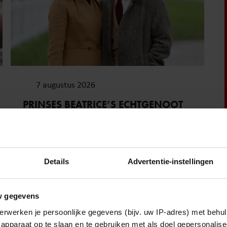
7 augustus 2026
PRINSES BEATRICE’S ECHTGENOOT
EDOARDO ONTKENT
HUWELIJKSPROBLEMEN
Details
Advertentie-instellingen
Sante
w gegevens
erwerken je persoonlijke gegevens (bijv. uw IP-adres) met behul
apparaat op te slaan en te gebruiken met als doel gepersonalise