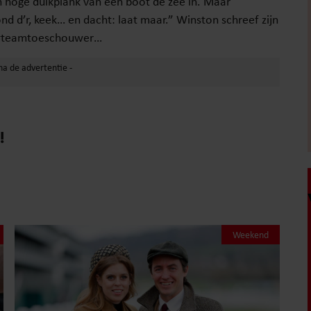
n hoge duikplank van een boot de zee in. Maar
nd d’r, keek… en dacht: laat maar.” Winston schreef zijn
f #teamtoeschouwer…
!
Weekend