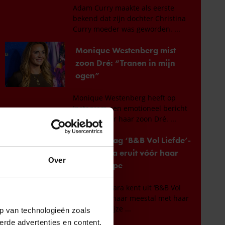
Over
p van technologieën zoals
erde advertenties en content,