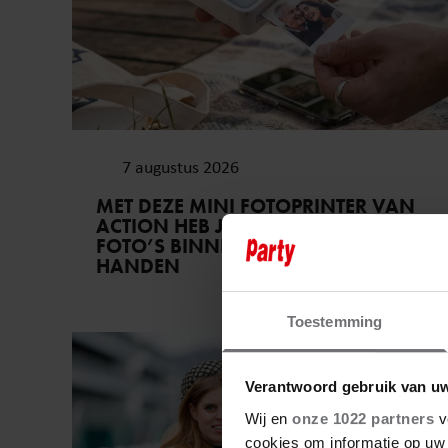
7 augustus 2026
MET DEZE MINI FOTOPRINTER VAN
ACTION HEB JE JE FAVORIETE
FOTO’S BINNEN ÉÉN MINUUT IN
HANDEN
Toestemming
Royalty
Verantwoord gebruik van u
Wij en
onze 1022 partners
v
cookies om informatie op uw 