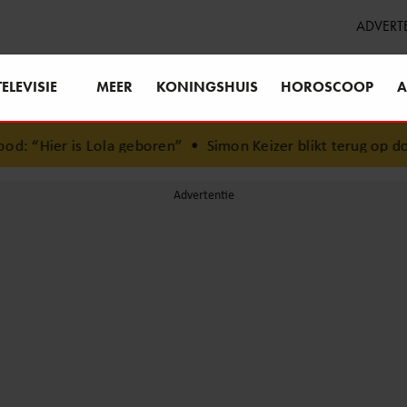
ADVERT
TELEVISIE
MEER
KONINGSHUIS
HOROSCOOP
A
la geboren”
•
Simon Keizer blikt terug op donkere periode: