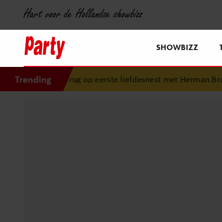
Hart voor de Hollandse showbizz
SHOWBIZZ
Trending
 terug op eerste liefdesnest met Herman Brood: “Hier is Lo