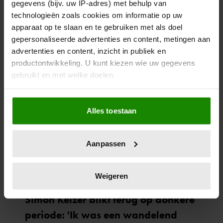
gegevens (bijv. uw IP-adres) met behulp van
technologieën zoals cookies om informatie op uw
apparaat op te slaan en te gebruiken met als doel
gepersonaliseerde advertenties en content, metingen aan
advertenties en content, inzicht in publiek en
productontwikkeling. U kunt kiezen wie uw gegevens
gebruikt en met welke doelen.
Als u het toestaat, willen we ook graag:
Alles toestaan
Informatie verzamelen over uw geografische
locatie, die tot een paar meter nauwkeurig kan zijn
Uw apparaat identificeren door het actief te
Aanpassen
scannen op specifieke eigenschappen (fingerprinting)
Lees meer over hoe uw persoonlijke gegevens worden
verwerkt en stel uw voorkeuren in het
detailgedeelte
in.
Weigeren
U kunt uw toestemming op elk moment wijzigen of
intrekken in de Cookieverklaring.
We gebruiken cookies om content en advertenties te