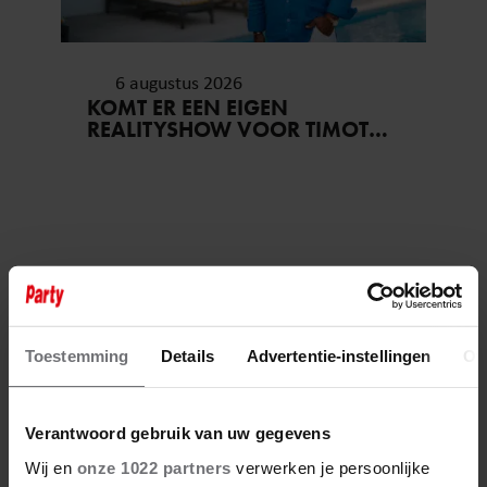
6 augustus 2026
KOMT ER EEN EIGEN
REALITYSHOW VOOR TIMOTHY
NA ‘B&B VOL LIEFDE?’
Toestemming
Details
Advertentie-instellingen
Ov
Verantwoord gebruik van uw gegevens
Wij en
onze 1022 partners
verwerken je persoonlijke