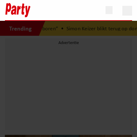
Trending
 Lola geboren”
•
Simon Keizer blikt terug op donkere perio