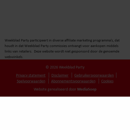
Weekblad Party participeert in diverse affiliate marketing programma’s, dat
houdt in dat Weekblad Party commissies ontvangt voor aankopen middels
links van retailers. Deze website wordt niet gesponsord door de genoemde
webwinkels.
© 2026 Weekblad Party
Privacy statement
Disclaimer
Gebruikersvoorwaarden
Spelvoorwaarden
Abonnementsvoorwaarden
Cookies
MediaSoep
Website gerealiseerd door