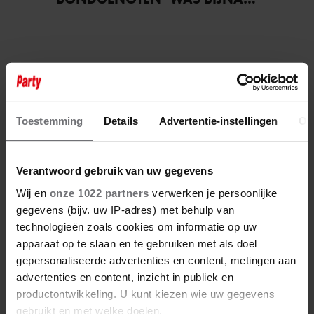
STAGIAIRE BIJ HET MERK VAN
JADE ANNA
Toestemming
Details
Advertentie-instellingen
Ov
Verantwoord gebruik van uw gegevens
Wij en
onze 1022 partners
verwerken je persoonlijke
gegevens (bijv. uw IP-adres) met behulp van
technologieën zoals cookies om informatie op uw
apparaat op te slaan en te gebruiken met als doel
gepersonaliseerde advertenties en content, metingen aan
advertenties en content, inzicht in publiek en
productontwikkeling. U kunt kiezen wie uw gegevens
gebruikt en met welke doelen.