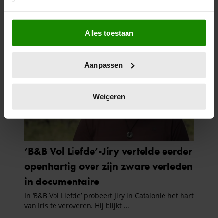
Als u het toestaat, willen we ook graag:
Alles toestaan
Informatie verzamelen over uw geografische
locatie, die tot een paar meter nauwkeurig kan zijn
Uw apparaat identificeren door het actief te
Aanpassen
scannen op specifieke eigenschappen (fingerprinting)
Lees meer over hoe uw persoonlijke gegevens worden
verwerkt en stel uw voorkeuren in het
detailgedeelte
in.
Weigeren
U kunt uw toestemming op elk moment wijzigen of
intrekken in de Cookieverklaring.
We gebruiken cookies om content en advertenties te
personaliseren, om functies voor social media te bieden
en om ons websiteverkeer te analyseren. Ook delen we
informatie over uw gebruik van onze site met onze
partners voor social media, adverteren en analyse. Deze
partners kunnen deze gegevens combineren met andere
informatie die u aan ze heeft verstrekt of die ze hebben