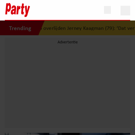
Trending
t op overlijden Jerney Kaagman (79): ‘Dat vertrouwen zal ik