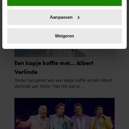
locatie, die tot een paar meter nauwkeurig kan zijn
Uw apparaat identificeren door het actief te
Aanpassen
scannen op specifieke eigenschappen (fingerprinting)
Lees meer over hoe uw persoonlijke gegevens worden
verwerkt en stel uw voorkeuren in het
detailgedeelte
in.
Weigeren
U kunt uw toestemming op elk moment wijzigen of
intrekken in de Cookieverklaring.
We gebruiken cookies om content en advertenties te
personaliseren, om functies voor social media te bieden
en om ons websiteverkeer te analyseren. Ook delen we
informatie over uw gebruik van onze site met onze
partners voor social media, adverteren en analyse. Deze
partners kunnen deze gegevens combineren met andere
informatie die u aan ze heeft verstrekt of die ze hebben
verzameld op basis van uw gebruik van hun services. U
gaat akkoord met onze cookies als u onze website blijft
gebruiken.