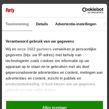
Toestemming
Details
Advertentie-instellingen
Ov
Verantwoord gebruik van uw gegevens
Wij en
onze 1022 partners
verwerken je persoonlijke
gegevens (bijv. uw IP-adres) met behulp van
technologieën zoals cookies om informatie op uw
apparaat op te slaan en te gebruiken met als doel
gepersonaliseerde advertenties en content, metingen aan
advertenties en content, inzicht in publiek en
productontwikkeling. U kunt kiezen wie uw gegevens
gebruikt en met welke doelen.
Als u het toestaat, willen we ook graag:
Alles toestaan
Informatie verzamelen over uw geografische