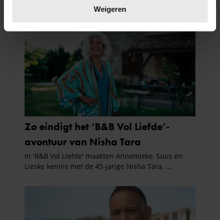
verwerkt en stel uw voorkeuren in het
detailgedeelte
in.
Weigeren
U kunt uw toestemming op elk moment wijzigen of
intrekken in de Cookieverklaring.
We gebruiken cookies om content en advertenties te
personaliseren, om functies voor social media te bieden
en om ons websiteverkeer te analyseren. Ook delen we
informatie over uw gebruik van onze site met onze
partners voor social media, adverteren en analyse. Deze
partners kunnen deze gegevens combineren met andere
informatie die u aan ze heeft verstrekt of die ze hebben
verzameld op basis van uw gebruik van hun services. U
gaat akkoord met onze cookies als u onze website blijft
gebruiken.