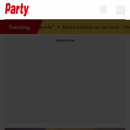
Trending
 mijn agenda”
•
Media kritisch op Jan Smit: “Dertig jaar carr