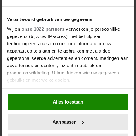
Verantwoord gebruik van uw gegevens
Wij en
onze 1022 partners
verwerken je persoonlijke
gegevens (bijv. uw IP-adres) met behulp van
technologieën zoals cookies om informatie op uw
apparaat op te slaan en te gebruiken met als doel
gepersonaliseerde advertenties en content, metingen aan
advertenties en content, inzicht in publiek en
productontwikkeling. U kunt kiezen wie uw gegevens
gebruikt en met welke doelen.
Als u het toestaat, willen we ook graag:
Alles toestaan
Informatie verzamelen over uw geografische
locatie, die tot een paar meter nauwkeurig kan zijn
Uw apparaat identificeren door het actief te
Aanpassen
scannen op specifieke eigenschappen (fingerprinting)
Lees meer over hoe uw persoonlijke gegevens worden