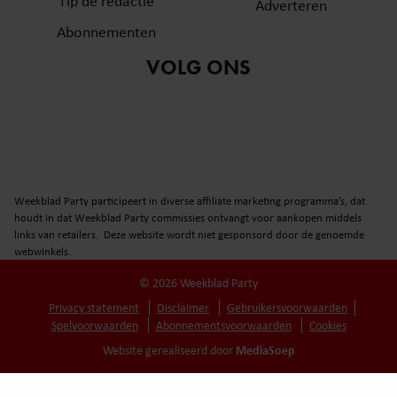
Tip de redactie
Adverteren
Abonnementen
VOLG ONS
Weekblad Party participeert in diverse affiliate marketing programma’s, dat
houdt in dat Weekblad Party commissies ontvangt voor aankopen middels
links van retailers. Deze website wordt niet gesponsord door de genoemde
webwinkels.
© 2026 Weekblad Party
Privacy statement
Disclaimer
Gebruikersvoorwaarden
Spelvoorwaarden
Abonnementsvoorwaarden
Cookies
MediaSoep
Website gerealiseerd door