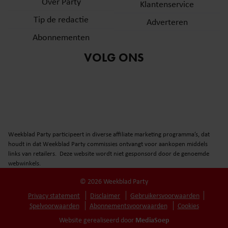
Over Party
Klantenservice
Tip de redactie
Adverteren
Abonnementen
VOLG ONS
Weekblad Party participeert in diverse affiliate marketing programma’s, dat
houdt in dat Weekblad Party commissies ontvangt voor aankopen middels
links van retailers. Deze website wordt niet gesponsord door de genoemde
webwinkels.
© 2026 Weekblad Party
Privacy statement
Disclaimer
Gebruikersvoorwaarden
Spelvoorwaarden
Abonnementsvoorwaarden
Cookies
MediaSoep
Website gerealiseerd door