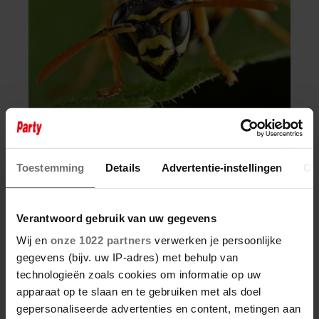
9 augustus 2026
Toestemming
Details
Advertentie-instellingen
Ov
AU! DIT HELPT BIJ EEN
WESPENSTEEK
Verantwoord gebruik van uw gegevens
Wij en
onze 1022 partners
verwerken je persoonlijke
gegevens (bijv. uw IP-adres) met behulp van
technologieën zoals cookies om informatie op uw
apparaat op te slaan en te gebruiken met als doel
Evelien Berkemeijer
gepersonaliseerde advertenties en content, metingen aan