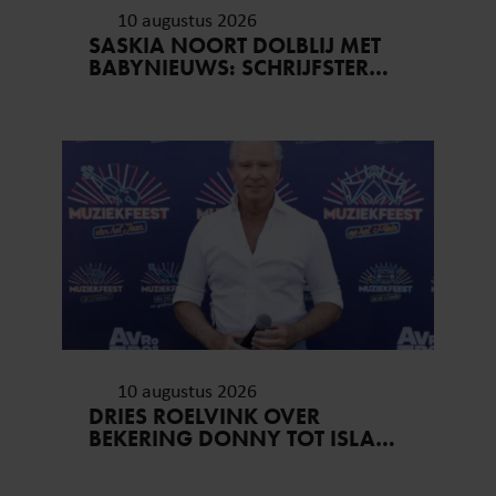
partners voor social media, adverteren en analyse. Deze
10 augustus 2026
partners kunnen deze gegevens combineren met andere
SASKIA NOORT DOLBLIJ MET
informatie die u aan ze heeft verstrekt of die ze hebben
BABYNIEUWS: SCHRIJFSTER
verzameld op basis van uw gebruik van hun services. U
WORDT OMA
gaat akkoord met onze cookies als u onze website blijft
gebruiken.
10 augustus 2026
DRIES ROELVINK OVER
BEKERING DONNY TOT ISLAM:
‘HOUDEN ZO’