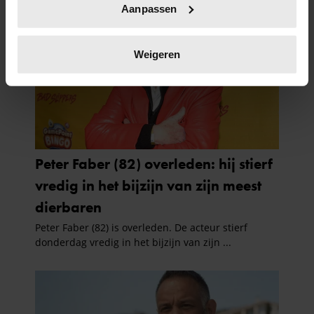
Aanpassen
scannen op specifieke eigenschappen (fingerprinting)
Lees meer over hoe uw persoonlijke gegevens worden
verwerkt en stel uw voorkeuren in het
detailgedeelte
in.
Weigeren
U kunt uw toestemming op elk moment wijzigen of
intrekken in de Cookieverklaring.
We gebruiken cookies om content en advertenties te
personaliseren, om functies voor social media te bieden
en om ons websiteverkeer te analyseren. Ook delen we
informatie over uw gebruik van onze site met onze
partners voor social media, adverteren en analyse. Deze
partners kunnen deze gegevens combineren met andere
informatie die u aan ze heeft verstrekt of die ze hebben
verzameld op basis van uw gebruik van hun services. U
gaat akkoord met onze cookies als u onze website blijft
gebruiken.