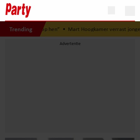
Trending
trots op hen”
•
Mart Hoogkamer verrast jonge fan in Mad