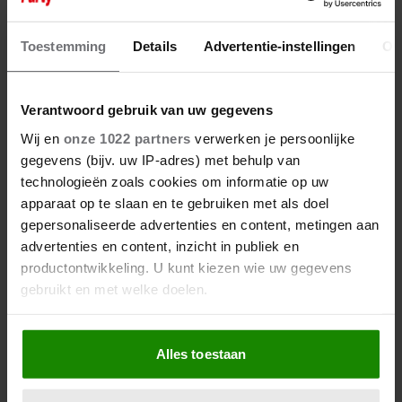
Toestemming
Details
Advertentie-instellingen
Ov
Verantwoord gebruik van uw gegevens
Wij en
onze 1022 partners
verwerken je persoonlijke
gegevens (bijv. uw IP-adres) met behulp van
technologieën zoals cookies om informatie op uw
apparaat op te slaan en te gebruiken met als doel
gepersonaliseerde advertenties en content, metingen aan
advertenties en content, inzicht in publiek en
productontwikkeling. U kunt kiezen wie uw gegevens
gebruikt en met welke doelen.
Als u het toestaat, willen we ook graag:
Alles toestaan
Informatie verzamelen over uw geografische
locatie, die tot een paar meter nauwkeurig kan zijn
Uw apparaat identificeren door het actief te