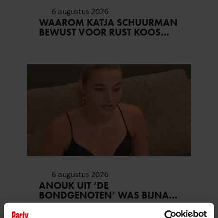
6 augustus 2026
WAAROM KATJA SCHUURMAN
BEWUST VOOR RUST KOOS…
6 augustus 2026
ANOUK UIT ‘DE
BONDGENOTEN’ WAS BIJNA
STAGIAIRE BIJ HET MERK VAN
JADE ANNA