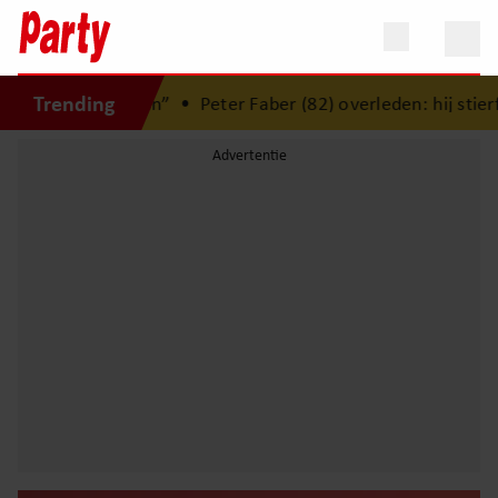
Trending
mijn brein”
•
Peter Faber (82) overleden: hij stierf vredig i