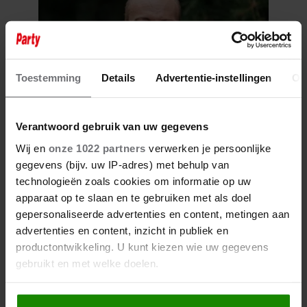
Toestemming
Details
Advertentie-instellingen
Ov
Verantwoord gebruik van uw gegevens
6 augustus 2026
Wij en
onze 1022 partners
verwerken je persoonlijke
JAMAI REAGEERT OP
gegevens (bijv. uw IP-adres) met behulp van
OVERLIJDEN JERNEY
technologieën zoals cookies om informatie op uw
KAAGMAN (79): ‘DAT
VERTROUWEN ZAL IK NOOIT
apparaat op te slaan en te gebruiken met als doel
VERGETEN’
gepersonaliseerde advertenties en content, metingen aan
advertenties en content, inzicht in publiek en
productontwikkeling. U kunt kiezen wie uw gegevens
gebruikt en met welke doelen.
Als u het toestaat, willen we ook graag: