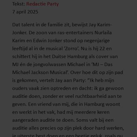
Tekst:
Redactie Party
7 april 2025
Dat talent in de familie zit, bewijst Jay Karim-
Jonker. De zoon van ras-entertainers Nurlaila
Karim en Edwin Jonker stond op negenjarige
leeftijd al in de musical ’Zorro’. Nu is hij 22 en
schittert hij in het Duitse Hamburg als cover van
MJ én de jongvolwassen Michael in ’MJ – Das
Michael Jackson Musical’. Over hoe dit op zijn pad
is gekomen, vertelt Jay aan Party: ”Ik heb mijn
ouders vaak zien optreden en dacht: ik ga gewoon
auditie doen, zonder er veel ruchtbaarheid aan te
geven. Een vriend van mij, die in Hamburg woont
en werkt in het vak, had mij meerdere keren
aangeraden auditie te doen. Soms valt bij een
auditie alles precies op zijn plek door hard werken,
je uiterste best doen en een beetje geluk, zoals nu