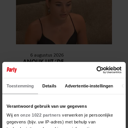
6 augustus 2026
ANOUK UIT ‘DE
BONDGENOTEN’ WAS BIJNA
STAGIAIRE BIJ HET MERK VAN
JADE ANNA
Toestemming
Details
Advertentie-instellingen
Ov
Verantwoord gebruik van uw gegevens
Wij en
onze 1022 partners
verwerken je persoonlijke
gegevens (bijv. uw IP-adres) met behulp van