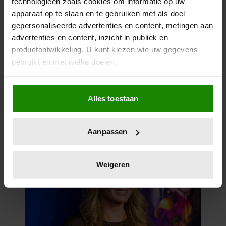
technologieën zoals cookies om informatie op uw
apparaat op te slaan en te gebruiken met als doel
gepersonaliseerde advertenties en content, metingen aan
advertenties en content, inzicht in publiek en
productontwikkeling. U kunt kiezen wie uw gegevens
gebruikt en met welke doelen.
Als u het toestaat, willen we ook graag:
Alles toestaan
Informatie verzamelen over uw geografische
locatie, die tot een paar meter nauwkeurig kan zijn
Uw apparaat identificeren door het actief te
Aanpassen
scannen op specifieke eigenschappen (fingerprinting)
Lees meer over hoe uw persoonlijke gegevens worden
verwerkt en stel uw voorkeuren in het
detailgedeelte
in.
Weigeren
U kunt uw toestemming op elk moment wijzigen of
intrekken in de Cookieverklaring.
We gebruiken cookies om content en advertenties te
personaliseren, om functies voor social media te bieden