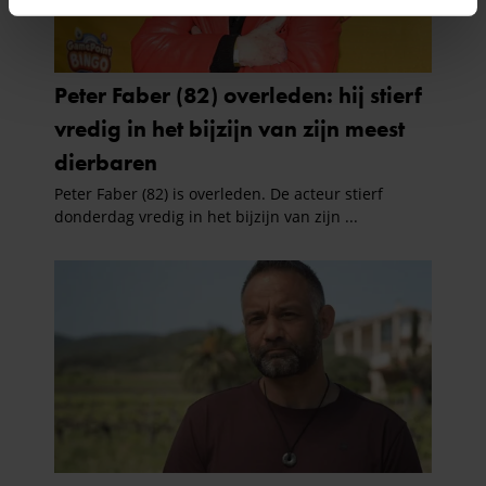
intrekken in de Cookieverklaring.
We gebruiken cookies om content en advertenties te
personaliseren, om functies voor social media te bieden
en om ons websiteverkeer te analyseren. Ook delen we
informatie over uw gebruik van onze site met onze
partners voor social media, adverteren en analyse. Deze
partners kunnen deze gegevens combineren met andere
informatie die u aan ze heeft verstrekt of die ze hebben
verzameld op basis van uw gebruik van hun services. U
gaat akkoord met onze cookies als u onze website blijft
gebruiken.