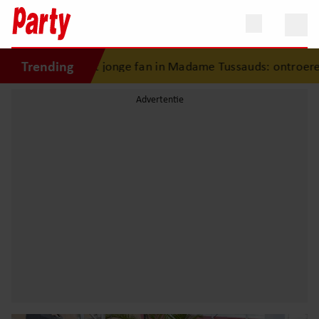
Trending
rast jonge fan in Madame Tussauds: ontroerend moment ei