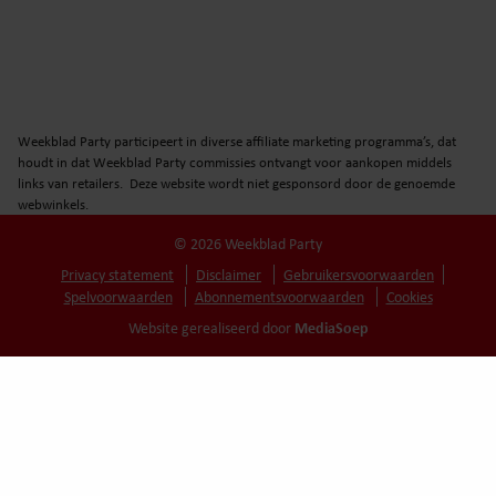
Weekblad Party participeert in diverse affiliate marketing programma’s, dat
houdt in dat Weekblad Party commissies ontvangt voor aankopen middels
links van retailers. Deze website wordt niet gesponsord door de genoemde
webwinkels.
© 2026 Weekblad Party
Privacy statement
Disclaimer
Gebruikersvoorwaarden
Spelvoorwaarden
Abonnementsvoorwaarden
Cookies
MediaSoep
Website gerealiseerd door