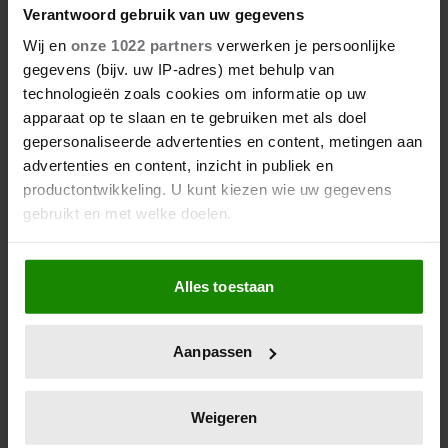
Verantwoord gebruik van uw gegevens
Wij en
onze 1022 partners
verwerken je persoonlijke
gegevens (bijv. uw IP-adres) met behulp van
technologieën zoals cookies om informatie op uw
apparaat op te slaan en te gebruiken met als doel
gepersonaliseerde advertenties en content, metingen aan
advertenties en content, inzicht in publiek en
productontwikkeling. U kunt kiezen wie uw gegevens
gebruikt en met welke doelen.
Als u het toestaat, willen we ook graag:
Alles toestaan
Informatie verzamelen over uw geografische
locatie, die tot een paar meter nauwkeurig kan zijn
Uw apparaat identificeren door het actief te
Aanpassen
scannen op specifieke eigenschappen (fingerprinting)
Lees meer over hoe uw persoonlijke gegevens worden
verwerkt en stel uw voorkeuren in het
detailgedeelte
in.
Weigeren
U kunt uw toestemming op elk moment wijzigen of