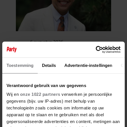
6 augustus 2026
JAMAI REAGEERT OP
OVERLIJDEN JERNEY
KAAGMAN (79): ‘DAT
VERTROUWEN ZAL IK NOOIT
Toestemming
Details
Advertentie-instellingen
Ov
VERGETEN’
Verantwoord gebruik van uw gegevens
Wij en
onze 1022 partners
verwerken je persoonlijke
gegevens (bijv. uw IP-adres) met behulp van
technologieën zoals cookies om informatie op uw
apparaat op te slaan en te gebruiken met als doel
gepersonaliseerde advertenties en content, metingen aan