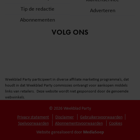
Tip de redactie
Adverteren
Abonnementen
VOLG ONS
Weekblad Party participeert in diverse affiliate marketing programma’s, dat
houdt in dat Weekblad Party commissies ontvangt voor aankopen middels
links van retailers. Deze website wordt niet gesponsord door de genoemde
webwinkels.
© 2026 Weekblad Party
Privacy statement
Disclaimer
Gebruikersvoorwaarden
Spelvoorwaarden
Abonnementsvoorwaarden
Cookies
MediaSoep
Website gerealiseerd door