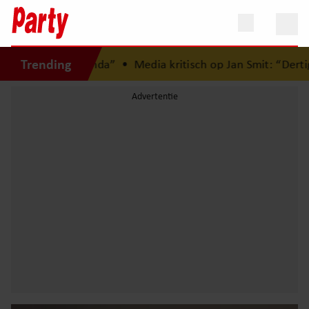
Trending
jn agenda”
•
Media kritisch op Jan Smit: “Dertig jaar carrièr