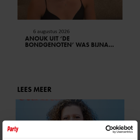
6 augustus 2026
ANOUK UIT ‘DE
BONDGENOTEN’ WAS BIJNA
STAGIAIRE BIJ HET MERK VAN
JADE ANNA