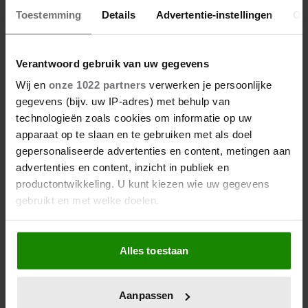
Toestemming
Details
Advertentie-instellingen
Ov
Verantwoord gebruik van uw gegevens
Wij en
onze 1022 partners
verwerken je persoonlijke
gegevens (bijv. uw IP-adres) met behulp van
technologieën zoals cookies om informatie op uw
apparaat op te slaan en te gebruiken met als doel
gepersonaliseerde advertenties en content, metingen aan
advertenties en content, inzicht in publiek en
productontwikkeling. U kunt kiezen wie uw gegevens
gebruikt en met welke doelen.
Als u het toestaat, willen we ook graag:
Alles toestaan
Informatie verzamelen over uw geografische
locatie, die tot een paar meter nauwkeurig kan zijn
Uw apparaat identificeren door het actief te
Aanpassen
scannen op specifieke eigenschappen (fingerprinting)