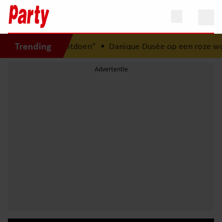
Trending
t mag uitdoen”
•
Danique Dusée op een roze wolk na huwel