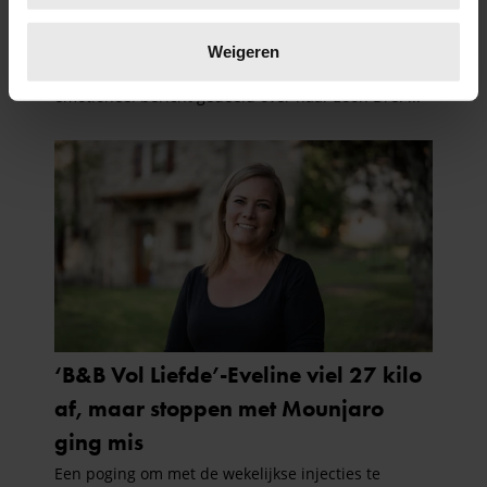
Lees meer over hoe uw persoonlijke gegevens worden
verwerkt en stel uw voorkeuren in het
detailgedeelte
in.
Weigeren
U kunt uw toestemming op elk moment wijzigen of
intrekken in de Cookieverklaring.
We gebruiken cookies om content en advertenties te
personaliseren, om functies voor social media te bieden
en om ons websiteverkeer te analyseren. Ook delen we
informatie over uw gebruik van onze site met onze
partners voor social media, adverteren en analyse. Deze
partners kunnen deze gegevens combineren met andere
informatie die u aan ze heeft verstrekt of die ze hebben
verzameld op basis van uw gebruik van hun services. U
gaat akkoord met onze cookies als u onze website blijft
gebruiken.